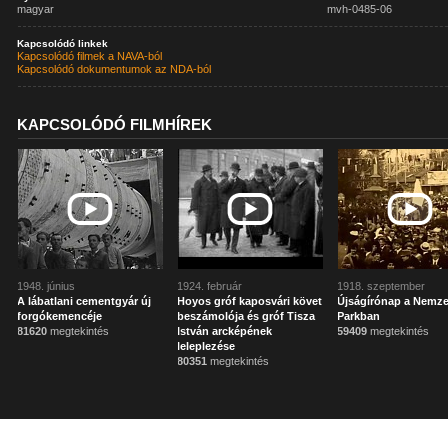
magyar
mvh-0485-06
Kapcsolódó linkek
Kapcsolódó filmek a NAVA-ból
Kapcsolódó dokumentumok az NDA-ból
KAPCSOLÓDÓ FILMHÍREK
1948. június
1924. február
1918. szeptember
A lábatlani cementgyár új
Hoyos gróf kaposvári követ
Újságírónap a Nemze
forgókemencéje
beszámolója és gróf Tisza
Parkban
81620
megtekintés
István arcképének
59409
megtekintés
leleplezése
80351
megtekintés