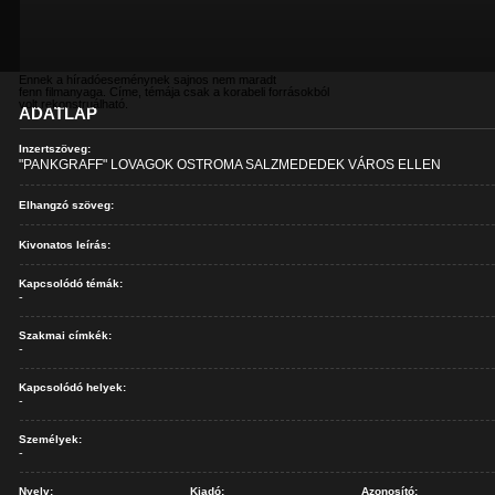
Ennek a híradóeseménynek sajnos nem maradt
fenn filmanyaga. Címe, témája csak a korabeli forrásokból
volt rekonstruálható.
ADATLAP
Inzertszöveg:
"PANKGRAFF" LOVAGOK OSTROMA SALZMEDEDEK VÁROS ELLEN
Elhangzó szöveg:
Kivonatos leírás:
Kapcsolódó témák:
-
Szakmai címkék:
-
Kapcsolódó helyek:
-
Személyek:
-
Nyelv:
Kiadó:
Azonosító: