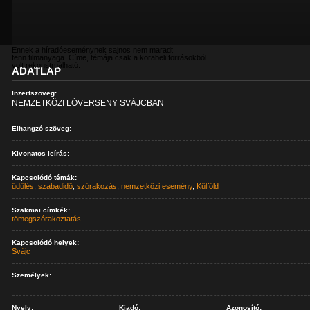
Ennek a híradóeseménynek sajnos nem maradt
fenn filmanyaga. Címe, témája csak a korabeli forrásokból
volt rekonstruálható.
ADATLAP
Inzertszöveg:
NEMZETKÖZI LÓVERSENY SVÁJCBAN
Elhangzó szöveg:
Kivonatos leírás:
Kapcsolódó témák:
üdülés
,
szabadidő
,
szórakozás
,
nemzetközi esemény
,
Külföld
Szakmai címkék:
tömegszórakoztatás
Kapcsolódó helyek:
Svájc
Személyek:
-
Nyelv:
Kiadó:
Azonosító: