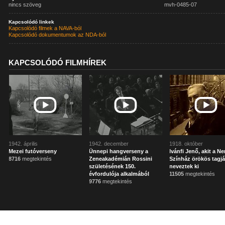
nincs szöveg
mvh-0485-07
Kapcsolódó linkek
Kapcsolódó filmek a NAVA-ból
Kapcsolódó dokumentumok az NDA-ból
KAPCSOLÓDÓ FILMHÍREK
1942. április
1942. december
1918. október
Mezei futóverseny
Ünnepi hangverseny a
Ivánfi Jenő, akit a N
8716
megtekintés
Zeneakadémián Rossini
Színház örökös tagj
születésének 150.
neveztek ki
évfordulója alkalmából
11505
megtekintés
9776
megtekintés