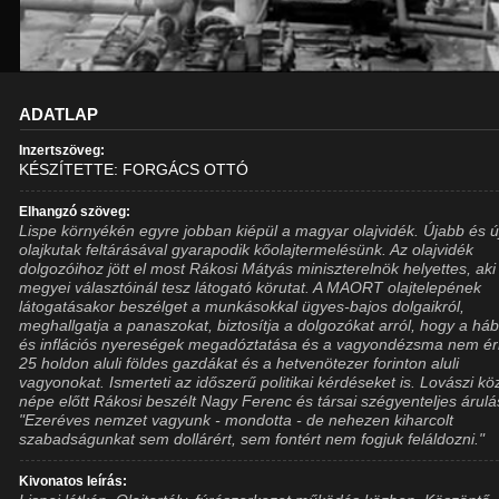
ADATLAP
Inzertszöveg:
KÉSZÍTETTE: FORGÁCS OTTÓ
Elhangzó szöveg:
Lispe környékén egyre jobban kiépül a magyar olajvidék. Újabb és 
olajkutak feltárásával gyarapodik kőolajtermelésünk. Az olajvidék
dolgozóihoz jött el most Rákosi Mátyás miniszterelnök helyettes, aki
megyei választóinál tesz látogató körutat. A MAORT olajtelepének
látogatásakor beszélget a munkásokkal ügyes-bajos dolgaikról,
meghallgatja a panaszokat, biztosítja a dolgozókat arról, hogy a há
és inflációs nyereségek megadóztatása és a vagyondézsma nem éri
25 holdon aluli földes gazdákat és a hetvenötezer forinton aluli
vagyonokat. Ismerteti az időszerű politikai kérdéseket is. Lovászi k
népe előtt Rákosi beszélt Nagy Ferenc és társai szégyenteljes árulá
"Ezeréves nemzet vagyunk - mondotta - de nehezen kiharcolt
szabadságunkat sem dollárért, sem fontért nem fogjuk feláldozni."
Kivonatos leírás: