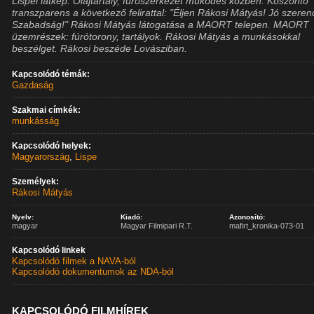
Lispei látkép. Olajtartály, fúrószerkezet működés közben. Köszöntő
transzparens a következő felirattal: "Éljen Rákosi Mátyás! Jó szeren
Szabadság!" Rákosi Mátyás látogatása a MAORT telepen. MAORT
üzemrészek: fúrótorony, tartályok. Rákosi Mátyás a munkásokkal
beszélget. Rákosi beszéde Lovásziban.
Kapcsolódó témák:
Gazdaság
Szakmai címkék:
munkásság
Kapcsolódó helyek:
Magyarország
,
Lispe
Személyek:
Rákosi Mátyás
Nyelv:
Kiadó:
Azonosító:
magyar
Magyar Filmipari R.T.
mafirt_kronika-073-01
Kapcsolódó linkek
Kapcsolódó filmek a NAVA-ból
Kapcsolódó dokumentumok az NDA-ból
KAPCSOLÓDÓ FILMHÍREK