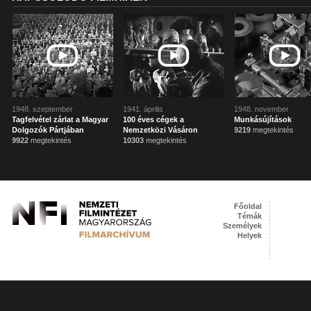
1948. szeptember
1941. április
1948. november
Tagfelvétel zárlat a Magyar
100 éves cégek a
Munkásújítások
Dolgozók Pártjában
Nemzetközi Vásáron
9219
megtekintés
9922
megtekintés
10303
megtekintés
Főoldal
Témák
Személyek
Helyek