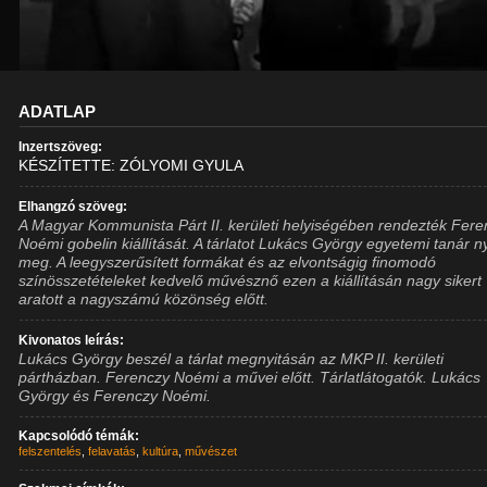
ADATLAP
Inzertszöveg:
KÉSZÍTETTE: ZÓLYOMI GYULA
Elhangzó szöveg:
A Magyar Kommunista Párt II. kerületi helyiségében rendezték Fer
Noémi gobelin kiállítását. A tárlatot Lukács György egyetemi tanár ny
meg. A leegyszerűsített formákat és az elvontságig finomodó
színösszetételeket kedvelő művésznő ezen a kiállításán nagy sikert
aratott a nagyszámú közönség előtt.
Kivonatos leírás:
Lukács György beszél a tárlat megnyitásán az MKP II. kerületi
pártházban. Ferenczy Noémi a művei előtt. Tárlatlátogatók. Lukács
György és Ferenczy Noémi.
Kapcsolódó témák:
felszentelés
,
felavatás
,
kultúra
,
művészet