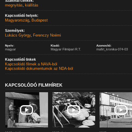
Szakmai címkék:
megnyitás
,
kiállítás
Kapcsolódó helyek:
Magyarország
,
Budapest
Személyek:
Lukács György
,
Ferenczy Noémi
Nyelv:
Kiadó:
Azonosító:
magyar
Magyar Filmipari R.T.
mafirt_kronika-074-03
Kapcsolódó linkek
Kapcsolódó filmek a NAVA-ból
Kapcsolódó dokumentumok az NDA-ból
KAPCSOLÓDÓ FILMHÍREK