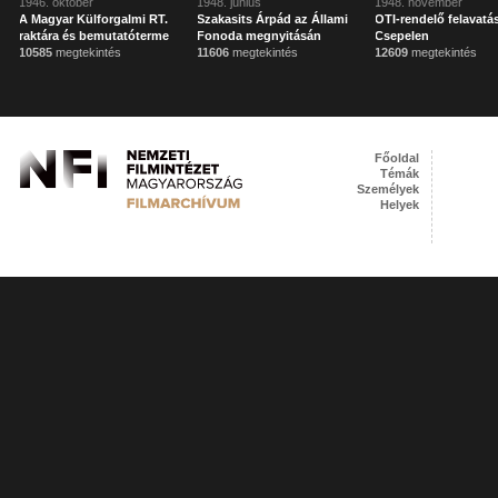
1946. október
1948. június
1948. november
A Magyar Külforgalmi RT.
Szakasits Árpád az Állami
OTI-rendelő felavatá
raktára és bemutatóterme
Fonoda megnyitásán
Csepelen
10585
megtekintés
11606
megtekintés
12609
megtekintés
Főoldal
Témák
Személyek
Helyek