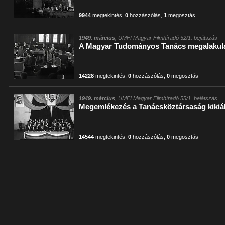
9944
megtekintés
,
0
hozzászólás
,
1
megosztás
1949. március
, UMFI Magyar Filmhíradó 52/1. bejátszás
A Magyar Tudományos Tanács megalakul
14228
megtekintés
,
0
hozzászólás
,
0
megosztás
1949. március
, UMFI Magyar Filmhíradó 55/1. bejátszás
Megemlékezés a Tanácsköztársaság kikiál
14544
megtekintés
,
0
hozzászólás
,
0
megosztás