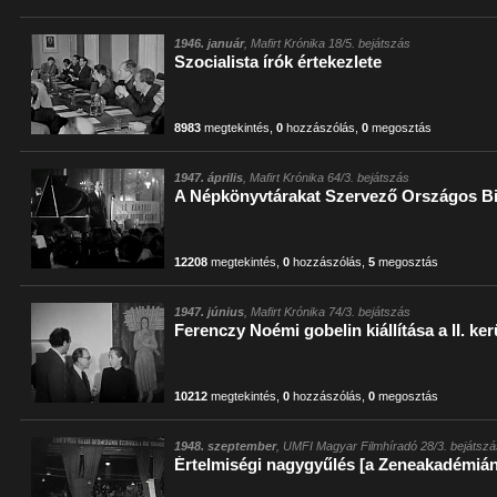
1946. január
, Mafirt Krónika 18/5. bejátszás
Szocialista írók értekezlete
8983
megtekintés
,
0
hozzászólás
,
0
megosztás
1947. április
, Mafirt Krónika 64/3. bejátszás
A Népkönyvtárakat Szervező Országos Bi
12208
megtekintés
,
0
hozzászólás
,
5
megosztás
1947. június
, Mafirt Krónika 74/3. bejátszás
Ferenczy Noémi gobelin kiállítása a II. ke
10212
megtekintés
,
0
hozzászólás
,
0
megosztás
1948. szeptember
, UMFI Magyar Filmhíradó 28/3. bejátsz
Értelmiségi nagygyűlés [a Zeneakadémiá