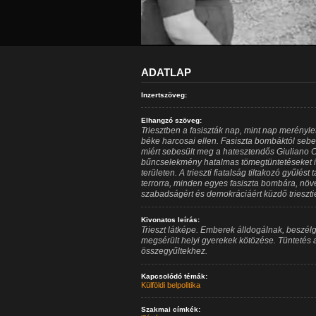
ADATLAP
Inzertszöveg:
Elhangzó szöveg:
Triesztben a fasiszták nap, mint nap merényle
béke harcosai ellen. Fasiszta bombáktól sebes
miért sebesült meg a hatesztendős Giuliano C
bűncselekmény hatalmas tömegtüntetéseket idéz
területen. A trieszti fiatalság tiltakozó gyűlést
terrorra, minden egyes fasiszta bombára, növ
szabadságért és demokráciáért küzdő trieszti
Kivonatos leírás:
Trieszt látképe. Emberek álldogálnak, beszélg
megsérült helyi gyerekek kötözése. Tüntetés 
összegyűltekhez.
Kapcsolódó témák:
Külföldi belpolitika
Szakmai címkék: