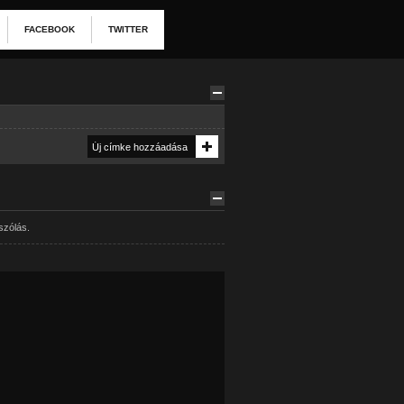
FACEBOOK
TWITTER
szólás.