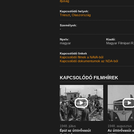
ifjúság
Kapcsolódó helyek:
Trieszt
,
Olaszország
Személyek:
-
Nyelv:
Kiadó:
magyar
Magyar Filmipari R.
Kapcsolódó linkek
Kapcsolódó filmek a NAVA-ból
Kapcsolódó dokumentumok az NDA-ból
KAPCSOLÓDÓ FILMHÍREK
1948. július
1948. augusztus
Épül az úttörővasút
Az úttörővasút 