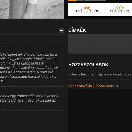
TOVÁBBKÜLDÖM
BEÁGYAZOM
CÍMKÉK
-
teket követnek el a demokrácia és a
ültek egy csoportja. Kinek ártott és
oloni? Ez az újabb fasiszta
HOZZÁSZÓLÁSOK
ett elő az állítólag szabad trieszti
 tartott a Garibaldi téren. A növekvő
Ehhez a filmhírhez még nem érkezett hozzá
ekvő elszántságú harccal felelnek a
ek.
Új hozzászólás
(1000/0 karakter)
etnek egy épület előtt. Merényletben
a Garibaldi téren. Szónok beszél az