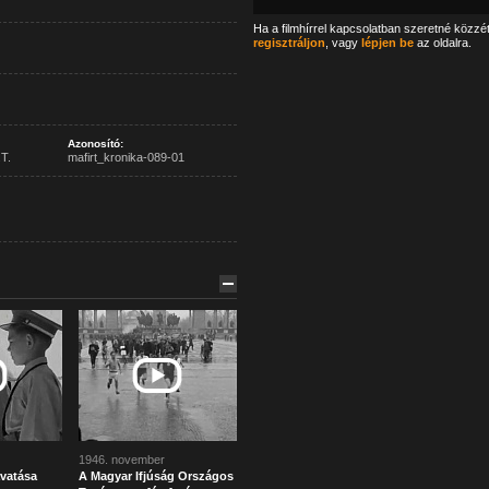
Ha a filmhírrel kapcsolatban szeretné közzé
regisztráljon
, vagy
lépjen be
az oldalra.
Azonosító:
T.
mafirt_kronika-089-01
1946. november
avatása
A Magyar Ifjúság Országos