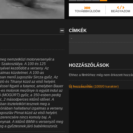
TOVÁBBKÜLDÖM
BEÁGYAZOM
CÍMKÉK
-
 meg nemzetközi motorversenyét a
s Szakosztálya. A 100 és 125
HOZZÁSZÓLÁSOK
nyével kezdődött a verseny. Az
zgalmas küzdelmet. A 100-as
Ehhez a filmhírhez még nem érkezett hozzá
san menő jugoszláv Sircza győz. Az
ó és Tihanyi küzd az első helyért.
ssel figyeli a futamot, amelyben Bauer
Új hozzászólás
(1000/0 karakter)
-es motorok mezőnye is együtt indul az
ó (MOGÜRT) győz, a 350-esben pedig
, 2 másodperces kitűnő idővel. A
ban tiszteletkört tesznek meg a
óriában hallatlanul izgalmas a verseny.
goszláv Pirnat küzd az első helyért.
szerencsére nincs komoly baj. A
onynak. A kitűnő BMW-s versenyző meg
eg a győztesnek járó babérkoszorút.