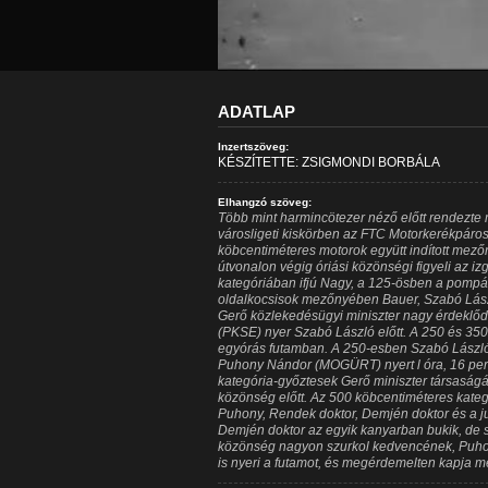
ADATLAP
Inzertszöveg:
KÉSZÍTETTE: ZSIGMONDI BORBÁLA
Elhangzó szöveg:
Több mint harmincötezer néző előtt rendezte
városligeti kiskörben az FTC Motorkerékpáro
köbcentiméteres motorok együtt indított mező
útvonalon végig óriási közönségi figyeli az i
kategóriában ifjú Nagy, a 125-ösben a pompá
oldalkocsisok mezőnyében Bauer, Szabó Lászl
Gerő közlekedésügyi miniszter nagy érdeklődé
(PKSE) nyer Szabó László előtt. A 250 és 350
egyórás futamban. A 250-esben Szabó Lászl
Puhony Nándor (MOGÜRT) nyert l óra, 16 perc
kategória-győztesek Gerő miniszter társaságá
közönség előtt. Az 500 köbcentiméteres kateg
Puhony, Rendek doktor, Demjén doktor és a ju
Demjén doktor az egyik kanyarban bukik, de 
közönség nagyon szurkol kedvencének, Puh
is nyeri a futamot, és megérdemelten kapja m