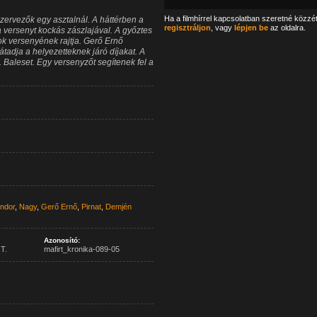
Ha a filmhírrel kapcsolatban szeretné közzé
zervezők egy asztalnál. A háttérben a
regisztráljon
, vagy
lépjen be
az oldalra.
 a versenyt kockás zászlajával. A győztes
k versenyének rajtja. Gerő Ernő
átadja a helyezetteknek járó díjakat. A
. Baleset. Egy versenyzőt segítenek fel a
ndor
,
Nagy
,
Gerő Ernő
,
Pirnat
,
Demjén
Azonosító:
T.
mafirt_kronika-089-05