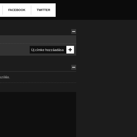
FACEBOOK
TWITTER
szólás.