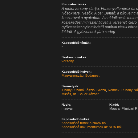
Kivonatos leírás:
A motorverseny startja. Versenyellenőrök és s
Hősök tere. Nézők. A cél. Befutó: a bíró leinti
koszorúval a nyakában. Az oldalkocsis motoro
közlekedési miniszter figyeli a versenyt. Gerő 
győzteseket nyitott fedelű autóval viszik körbe
földről. A győztesnek járó serleg.
Kapcsolódó témák:
-
Szakmai címkék:
verseny
Kapcsolódó helyek:
Magyarország
,
Budapest
Személyek:
Tihanyi
,
Szabó László
,
Sircza
,
Rendek
,
Puhony Ná
Miklós, dr.
,
Bauer József
Nyelv:
Kiadó:
magyar
Magyar Filmipari R.
Kapcsolódó linkek
Kapcsolódó filmek a NAVA-ból
Kapcsolódó dokumentumok az NDA-ból