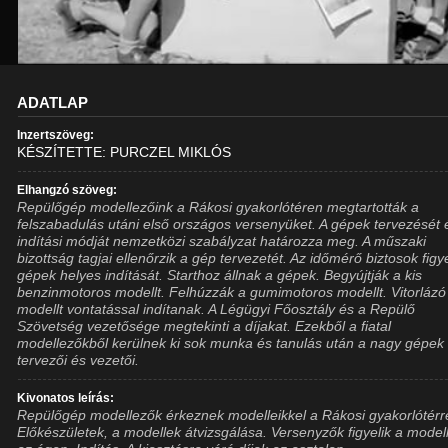
ADATLAP
Inzertszöveg:
KÉSZÍTETTE: PURCZEL MIKLÓS
Elhangzó szöveg:
Repülőgép modellezőink a Rákosi gyakorlótéren megtartották a
felszabadulás utáni első országos versenyüket. A gépek tervezését 
indítási módját nemzetközi szabályzat határozza meg. A műszaki
bizottság tagjai ellenőrzik a gép tervezetét. Az időmérő biztosok figye
gépek helyes indítását. Starthoz állnak a gépek. Begyújtják a kis
benzinmotoros modellt. Felhúzzák a gumimotoros modellt. Vitorlázó
modellt vontatással indítanak. A Légügyi Főosztály és a Repülő
Szövetség vezetősége megtekinti a díjakat. Ezekből a fiatal
modellezőkből kerülnek ki sok munka és tanulás után a nagy gépek
tervezői és vezetői.
Kivonatos leírás:
Repülőgép modellezők érkeznek modelleikkel a Rákosi gyakorlótérr
Előkészületek, a modellek átvizsgálása. Versenyzők figyelik a model