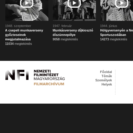
1948. szeptember
1947. február
1944. június
A csepeli munkaverseny
Munkásverseny díjkiosztó
Hölgyversenyén a N
győzteseinek
díszünnepélye
Sportuszodában
megjutalmazása
9058
megtekintés
14273
megtekintés
11034
megtekintés
Főoldal
Témák
Személyek
Helyek