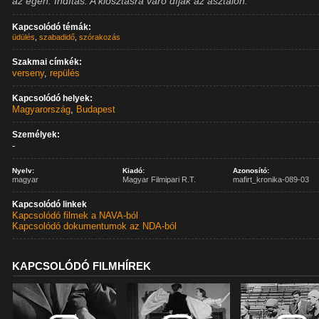
az égen. Indítás. A kiosztásra váró díjak az asztalon.
Kapcsolódó témák:
üdülés
,
szabadidő
,
szórakozás
Szakmai címkék:
verseny
,
repülés
Kapcsolódó helyek:
Magyarország
,
Budapest
Személyek:
-
Nyelv:
Kiadó:
Azonosító:
magyar
Magyar Filmipari R.T.
mafirt_kronika-089-03
Kapcsolódó linkek
Kapcsolódó filmek a NAVA-ból
Kapcsolódó dokumentumok az NDA-ból
KAPCSOLÓDÓ FILMHÍREK