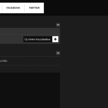
FACEBOOK
TWITTER
szólás.