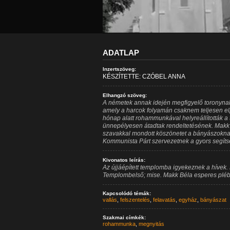
ADATLAP
Inzertszöveg:
KÉSZÍTETTE: CZÓBEL ANNA
Elhangzó szöveg:
A németek annak idején megfigyelő toronynak
amely a harcok folyamán csaknem teljesen elp
hónap alatt rohammunkával helyreállították a
ünnepélyesen átadtak rendeltetésének. Makk
szavakkal mondott köszönetet a bányászokn
Kommunista Párt szervezetnek a gyors segíts
Kivonatos leírás:
Az újjáépített templomba igyekeznek a hívek.
Templombelső; mise. Makk Béla esperes pléb
Kapcsolódó témák:
vallás
,
felszentelés
,
felavatás
,
egyház
,
bányászat
Szakmai címkék:
rohammunka
,
megnyitás