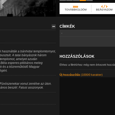
TOVÁBBKÜLDÖM
BEÁGYAZOM
CÍMKÉK
-
 használták a bánhidai templomtornyot,
usztult. A tatai bányászok három
HOZZÁSZÓLÁSOK
 templomot, amelyet azután
 Béla esperes-plébános meleg
Ehhez a filmhírhez még nem érkezett hozzá
ak és a közreműködő Magyar
égért.
Új hozzászólás
(1000/0 karakter)
 Fúvószenekar vonul zenélve az úton.
ános beszél. Falusi asszonyok.