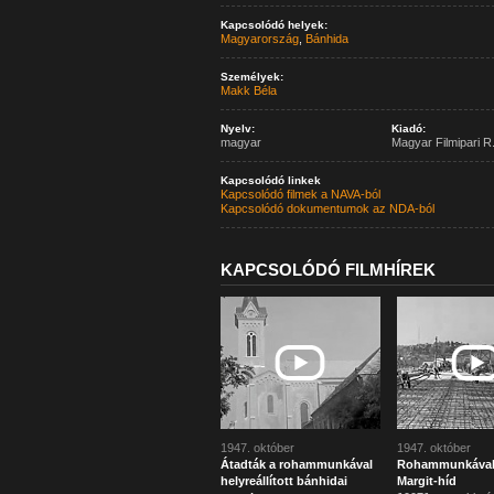
Kapcsolódó helyek:
Magyarország
,
Bánhida
Személyek:
Makk Béla
Nyelv:
Kiadó:
magyar
Magyar Filmipari R.
Kapcsolódó linkek
Kapcsolódó filmek a NAVA-ból
Kapcsolódó dokumentumok az NDA-ból
KAPCSOLÓDÓ FILMHÍREK
1947. október
1947. október
Átadták a rohammunkával
Rohammunkával 
helyreállított bánhidai
Margit-híd