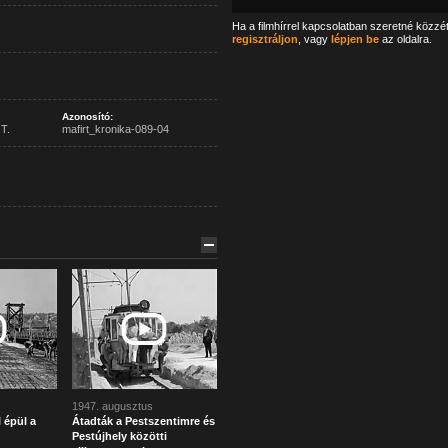
Ha a filmhírrel kapcsolatban szeretné közzé
regisztráljon
, vagy
lépjen be
az oldalra.
Azonosító:
T.
mafirt_kronika-089-04
1947. augusztus
épül a
Átadták a Pestszentimre és
Pestújhely közötti