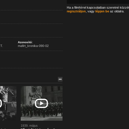
Ha a filmhírrel kapcsolatban szeretné közzé
regisztráljon
, vagy
lépjen be
az oldalra.
Azonosító:
T.
mafirt_kronika-090-02
1939. május