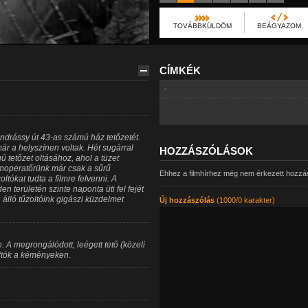
TOVÁBBKÜLDÖM
BEÁGYAZOM
CÍMKÉK
-
ndrássy út 43-as számú ház tetőzetét.
ár a helyszínen voltak. Hét sugárral
HOZZÁSZÓLÁSOK
 tetőzet oltásához, ahol a tüzet
ilmoperatőrünk már csak a sűrű
Ehhez a filmhírhez még nem érkezett hozzá
ltókat tudta a filmre felvenni. A
 területén szinte naponta üti fel fejét
álló tűzoltóink gigászi küzdelmet
Új hozzászólás
(1000/0 karakter)
. A megrongálódott, leégett tető (közeli
oltók a kéményeken.