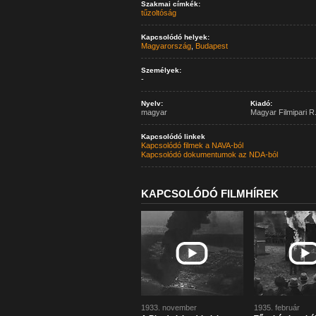
Szakmai címkék:
tűzoltóság
Kapcsolódó helyek:
Magyarország
,
Budapest
Személyek:
-
Nyelv:
Kiadó:
magyar
Magyar Filmipari R.
Kapcsolódó linkek
Kapcsolódó filmek a NAVA-ból
Kapcsolódó dokumentumok az NDA-ból
KAPCSOLÓDÓ FILMHÍREK
1933. november
1935. február