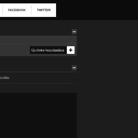
FACEBOOK
TWITTER
szólás.