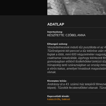
ADATLAP
Inzertszöveg:
KÉSZÍTETTE: CZÓBEL ANNA
Elhangzó szöveg:
Veszedelmesnek induló tűz pusztította el az A
Tűzőrségeink két perccel a tűz kitörése után m
fogtak a több, mint 600 négyzetméter nagyságú
csakhamar lokalizálták, úgyhogy kiérkezett f
gomolyagban előtörő füstfelhőkkel birkózó tűzo
hónapokig tartó szárazságban az ország minden
a vörös kakas, amellyel hivatásuk magaslatán 
vívnak.
Kivonatos leírás:
Andrássy út a 43. számú ház tetejéről filmezve
képek). Tűzoltók fecskendőkkel oltanak. Tűz
Kapcsolódó témák:
katasztrófa
,
baleset