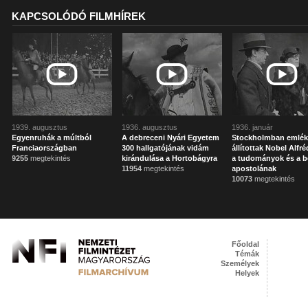
KAPCSOLÓDÓ FILMHÍREK
1939. augusztus
1936. augusztus
1936. január
Egyenruhák a múltból
A debreceni Nyári Egyetem
Stockholmban emlék
Franciaországban
300 hallgatójának vidám
állítottak Nobel Alfr
9255
megtekintés
kirándulása a Hortobágyra
a tudományok és a 
11954
megtekintés
apostolának
10073
megtekintés
Főoldal
Témák
Személyek
Helyek