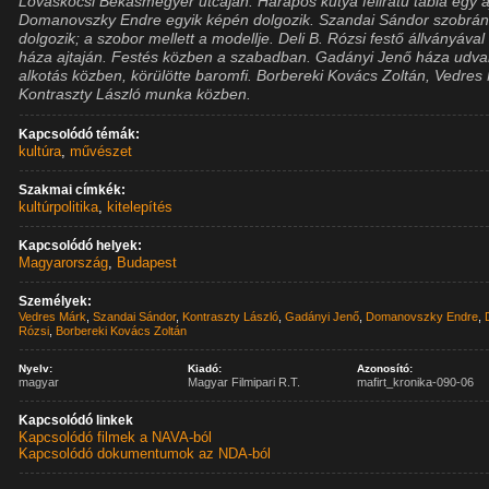
Lovaskocsi Békásmegyer utcáján. Harapós kutya feliratú tábla egy a
Domanovszky Endre egyik képén dolgozik. Szandai Sándor szobrá
dolgozik; a szobor mellett a modellje. Deli B. Rózsi festő állványával 
háza ajtaján. Festés közben a szabadban. Gadányi Jenő háza udva
alkotás közben, körülötte baromfi. Borbereki Kovács Zoltán, Vedres
Kontraszty László munka közben.
Kapcsolódó témák:
kultúra
,
művészet
Szakmai címkék:
kultúrpolitika
,
kitelepítés
Kapcsolódó helyek:
Magyarország
,
Budapest
Személyek:
Vedres Márk
,
Szandai Sándor
,
Kontraszty László
,
Gadányi Jenő
,
Domanovszky Endre
,
Rózsi
,
Borbereki Kovács Zoltán
Nyelv:
Kiadó:
Azonosító:
magyar
Magyar Filmipari R.T.
mafirt_kronika-090-06
Kapcsolódó linkek
Kapcsolódó filmek a NAVA-ból
Kapcsolódó dokumentumok az NDA-ból