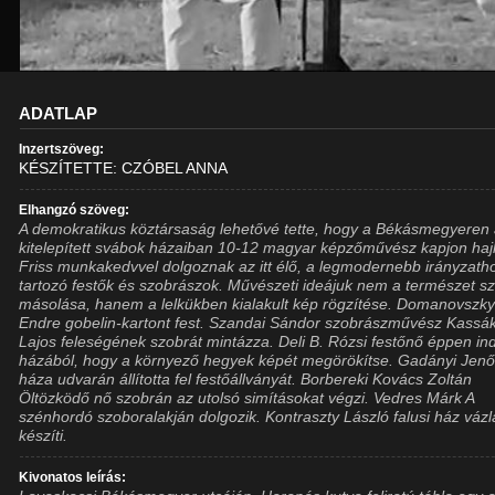
ADATLAP
Inzertszöveg:
KÉSZÍTETTE: CZÓBEL ANNA
Elhangzó szöveg:
A demokratikus köztársaság lehetővé tette, hogy a Békásmegyeren
kitelepített svábok házaiban 10-12 magyar képzőművész kapjon hajl
Friss munkakedvvel dolgoznak az itt élő, a legmodernebb irányzath
tartozó festők és szobrászok. Művészeti ideájuk nem a természet sz
másolása, hanem a lelkükben kialakult kép rögzítése. Domanovszk
Endre gobelin-kartont fest. Szandai Sándor szobrászművész Kassá
Lajos feleségének szobrát mintázza. Deli B. Rózsi festőnő éppen in
házából, hogy a környező hegyek képét megörökítse. Gadányi Jen
háza udvarán állította fel festőállványát. Borbereki Kovács Zoltán
Öltözködő nő szobrán az utolsó simításokat végzi. Vedres Márk A
szénhordó szoboralakján dolgozik. Kontraszty László falusi ház vázl
készíti.
Kivonatos leírás: