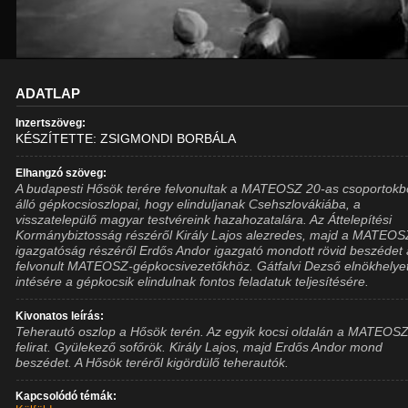
ADATLAP
Inzertszöveg:
KÉSZÍTETTE: ZSIGMONDI BORBÁLA
Elhangzó szöveg:
A budapesti Hősök terére felvonultak a MATEOSZ 20-as csoportokb
álló gépkocsioszlopai, hogy elinduljanak Csehszlovákiába, a
visszatelepülő magyar testvéreink hazahozatalára. Az Áttelepítési
Kormánybiztosság részéről Király Lajos alezredes, majd a MATEOS
igazgatóság részéről Erdős Andor igazgató mondott rövid beszédet 
felvonult MATEOSZ-gépkocsivezetőkhöz. Gátfalvi Dezső elnökhelye
intésére a gépkocsik elindulnak fontos feladatuk teljesítésére.
Kivonatos leírás:
Teherautó oszlop a Hősök terén. Az egyik kocsi oldalán a MATEOS
felirat. Gyülekező sofőrök. Király Lajos, majd Erdős Andor mond
beszédet. A Hősök teréről kigördülő teherautók.
Kapcsolódó témák: