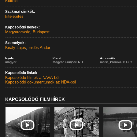
Külföld
Szakmai címkék:
kitelepítés
Kapcsolódó helyek:
Magyarország
,
Budapest
Személyek:
Király Lajos
,
Erdős Andor
Nyelv:
Kiadó:
Azonosító:
magyar
Magyar Filmipari R.T.
mafirt_kronika-111-03
Kapcsolódó linkek
Kapcsolódó filmek a NAVA-ból
Kapcsolódó dokumentumok az NDA-ból
KAPCSOLÓDÓ FILMHÍREK