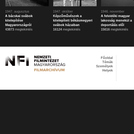
1947. augusztus
1947. október
1946. november
A bácskai svábok
Képzőművészek a
A felvidéki magyar
kitelepítése
kitelepített békásmegyeri
lakosság menekül a
Magyarországról
svábok házaiban
deportálás elől
43873
megtekintés
16124
megtekintés
15616
megtekintés
Főoldal
Témák
Személyek
Helyek