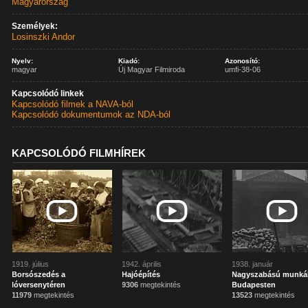
Magyarország
Személyek:
Losinszki Andor
Nyelv:
Kiadó:
Azonosító:
magyar
Új Magyar Filmiroda
umfi-38-06
Kapcsolódó linkek
Kapcsolódó filmek a NAVA-ból
Kapcsolódó dokumentumok az NDA-ból
KAPCSOLÓDÓ FILMHÍREK
1919. július
1942. április
1938. január
Borsószedés a
Hajóépítés
Nagyszabású munká
lóversenytéren
9306
megtekintés
Budapesten
11979
megtekintés
13523
megtekintés