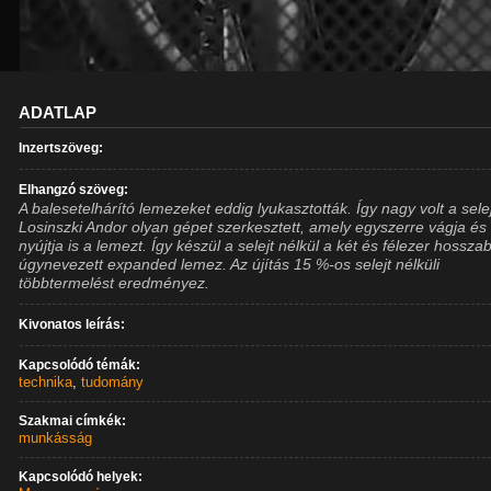
ADATLAP
Inzertszöveg:
Elhangzó szöveg:
A balesetelhárító lemezeket eddig lyukasztották. Így nagy volt a selej
Losinszki Andor olyan gépet szerkesztett, amely egyszerre vágja és
nyújtja is a lemezt. Így készül a selejt nélkül a két és félezer hossza
úgynevezett expanded lemez. Az újítás 15 %-os selejt nélküli
többtermelést eredményez.
Kivonatos leírás:
Kapcsolódó témák:
technika
,
tudomány
Szakmai címkék:
munkásság
Kapcsolódó helyek: