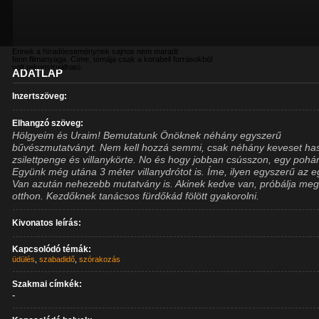
Ennek a híradóeseménynek sajnos nem maradt
fenn filmanyaga. Címe, témája csak a korabeli forrásokból
volt rekonstruálható.
ADATLAP
Inzertszöveg:
Elhangzó szöveg:
Hölgyeim és Uraim! Bemutatunk Önöknek néhány egyszerű
bűvészmutatványt. Nem kell hozzá semmi, csak néhány keveset has
zsilettpenge és villanykörte. No és hogy jobban csússzon, egy pohár
Együnk még utána 3 méter villanydrótot is. Íme, ilyen egyszerű az e
Van azután nehezebb mutatvány is. Akinek kedve van, próbálja me
otthon. Kezdőknek tanácsos fürdőkád fölött gyakorolni.
Kivonatos leírás:
Kapcsolódó témák:
üdülés
,
szabadidő
,
szórakozás
Szakmai címkék:
-