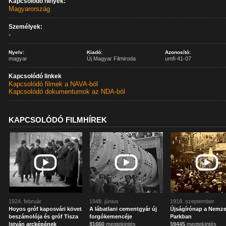
Kapcsolódó helyek:
Magyarország
Személyek:
-
Nyelv:
Kiadó:
Azonosító:
magyar
Új Magyar Filmiroda
umfi-41-07
Kapcsolódó linkek
Kapcsolódó filmek a NAVA-ból
Kapcsolódó dokumentumok az NDA-ból
KAPCSOLÓDÓ FILMHÍREK
1924. február
1948. június
1918. szeptember
Hoyos gróf kaposvári követ
A lábatlani cementgyár új
Újságírónap a Nemze
beszámolója és gróf Tisza
forgókemencéje
Parkban
István arcképének
81660
megtekintés
59445
megtekintés