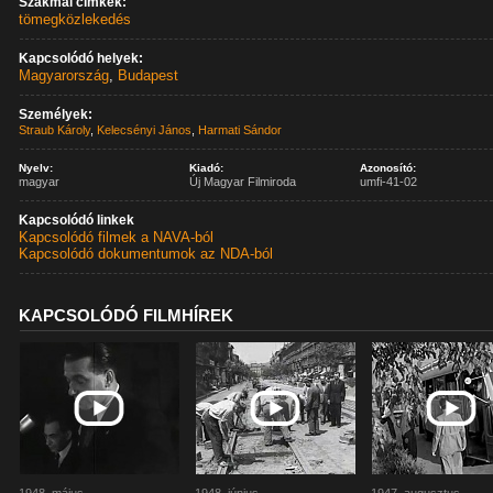
Szakmai címkék:
tömegközlekedés
Kapcsolódó helyek:
Magyarország
,
Budapest
Személyek:
Straub Károly
,
Kelecsényi János
,
Harmati Sándor
Nyelv:
Kiadó:
Azonosító:
magyar
Új Magyar Filmiroda
umfi-41-02
Kapcsolódó linkek
Kapcsolódó filmek a NAVA-ból
Kapcsolódó dokumentumok az NDA-ból
KAPCSOLÓDÓ FILMHÍREK