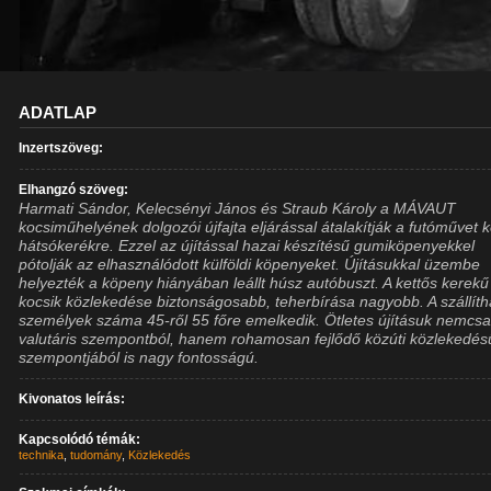
ADATLAP
Inzertszöveg:
Elhangzó szöveg:
Harmati Sándor, Kelecsényi János és Straub Károly a MÁVAUT
kocsiműhelyének dolgozói újfajta eljárással átalakítják a futóművet k
hátsókerékre. Ezzel az újítással hazai készítésű gumiköpenyekkel
pótolják az elhasználódott külföldi köpenyeket. Újításukkal üzembe
helyezték a köpeny hiányában leállt húsz autóbuszt. A kettős kerekű
kocsik közlekedése biztonságosabb, teherbírása nagyobb. A szállíth
személyek száma 45-ről 55 főre emelkedik. Ötletes újításuk nemcs
valutáris szempontból, hanem rohamosan fejlődő közúti közlekedé
szempontjából is nagy fontosságú.
Kivonatos leírás:
Kapcsolódó témák:
technika
,
tudomány
,
Közlekedés