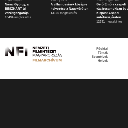
1948. május
1948. június
1947. augusztus
Nánai György, a
A villamossínek középre
Gerő Ernő a csepeli
BESZKÁRT új
helyezése a Nagykörúton
vásárcsarnokban és 
vezérigazgatója
13166
megtekintés
Kispest-Csepel
10494
megtekintés
autóbuszjáraton
12331
megtekintés
Főoldal
Témák
Személyek
Helyek