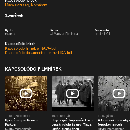
Kapcsolódó helyek:
Magyarország
,
Komárom
Személyek:
-
Nyelv:
Kiadó:
Azonosító:
magyar
Új Magyar Filmiroda
umfi-41-04
Kapcsolódó linkek
Kapcsolódó filmek a NAVA-ból
Kapcsolódó dokumentumok az NDA-ból
KAPCSOLÓDÓ FILMHÍREK
1918. szeptember
1924. február
1948. június
Újságírónap a Nemzeti
Hoyos gróf kaposvári követ
A lábatlani cementgy
Parkban
beszámolója és gróf Tisza
forgókemencéje
59406
megtekintés
István arcképének
81601
megtekintés