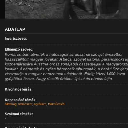
ADATLAP
Inzertszöveg:
Elhangzó szöveg:
Komáromban átvették a hatóságok az ausztriai szovjet övezetből
hazaszállított magyar lovakat. A bécsi szovjet katonai parancsnoksá
közbenjárására Ausztria orosz zónájából összegyűjtik a magyarorsz
lovakat. A németek és nyilas bérenceik elhurcolták, a baráti Szovjet
visszaadja a magyar nemzetnek tulajdonát. Eddig közel 1400 lovat
gyűjtöttek össze. Nagy részük értékes lipicai és nónius fajta.
Kivonatos leírás:
Kapcsolódó témák:
állatvilág
,
természet
,
agrárium
,
földművelés
Szakmai címkék:
-