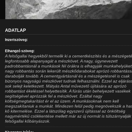
ADATLAP
Inzertszöveg:
Elhangzó szöveg:
A felsőgallai hegyekből termelik ki a cementkészítés és a mészéget
legfontosabb alapanyagát a mészkövet. A nagy, úgynevezett
padrobbantásnál a munkások fél órákra is elhagyják munkahelyüket
nagy robbantás során lekerült mészkődarabokat aprózó robbantáss
darabolják tovább. A cementgyártásnál és a mészégetésnél is csak
bizonyos nagyságú mészkövet tudnak felhasználni. Ezzel az eljárás
sok selejt keletkezett. Mátyás Antal művezető újítására az aprózó
robbantást ékeléssel helyettesítik. A fúrás után behelyezett vasékek
segítségével aprózzák fel a mészkövet. Ezáltal nagy
költségmegtakarítást ér el az üzem. A munkásoknak nem kell
megszakítaniuk a munkát. Mindezen felül pedig megnövekszik a ha
kő kitermelése. Ezzel a látszólag egyszerű újítással az önköltség
nagymértékű csökkentése mellett már az új normát is túlszárnyalják
felsőgallai kőbányászok.