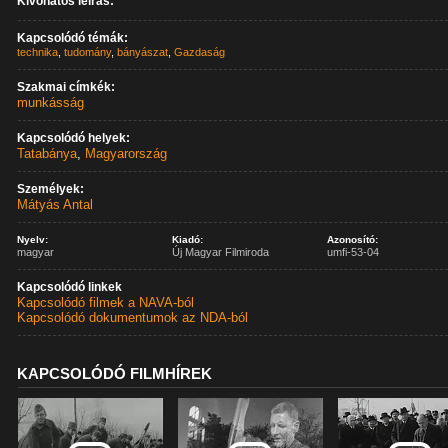
Kivonatos leírás:
Kapcsolódó témák:
technika
,
tudomány
,
bányászat
,
Gazdaság
Szakmai címkék:
munkásság
Kapcsolódó helyek:
Tatabánya
,
Magyarország
Személyek:
Mátyás Antal
Nyelv:
Kiadó:
Azonosító:
magyar
Új Magyar Filmiroda
umfi-53-04
Kapcsolódó linkek
Kapcsolódó filmek a NAVA-ból
Kapcsolódó dokumentumok az NDA-ból
KAPCSOLÓDÓ FILMHÍREK