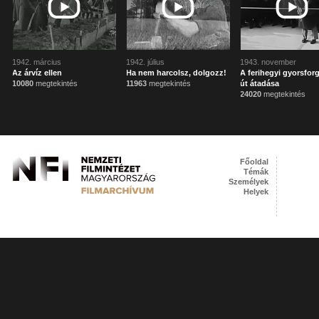
1942. március
1942. július
1943. november
Az árvíz ellen
Ha nem harcolsz, dolgozz!
A ferihegyi gyorsfor
10080
megtekintés
11963
megtekintés
út átadása
24020
megtekintés
Főoldal
Témák
Személyek
Helyek