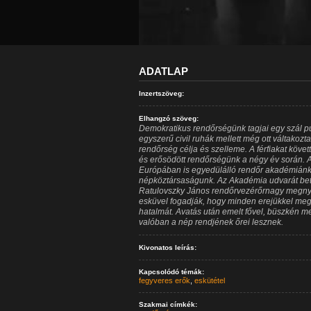
ADATLAP
Inzertszöveg:
Elhangzó szöveg:
Demokratikus rendőrségünk tagjai egy szál 
egyszerű civil ruhák mellett még ott váltakozta
rendőrség célja és szelleme. A férfiakat követ
és erősödött rendőrségünk a négy év során. A
Európában is egyedülálló rendőr akadémiánk v
népköztársaságunk. Az Akadémia udvarát betö
Ratulovszky János rendőrvezérőrnagy megnyi
esküvel fogadják, hogy minden erejükkel meg
hatalmát. Avatás után emelt fővel, büszkén men
valóban a nép rendjének őrei lesznek.
Kivonatos leírás:
Kapcsolódó témák:
fegyveres erők
,
eskütétel
Szakmai címkék: