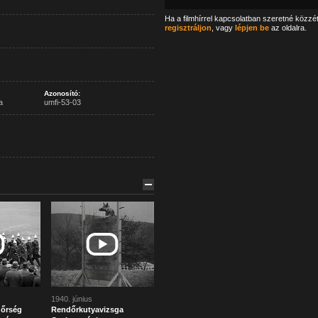
Ha a filmhírrel kapcsolatban szeretné közzé
regisztráljon
, vagy
lépjen be
az oldalra.
Azonosító:
a
umfi-53-03
1940. június
dőrség
Rendőrkutyavizsga