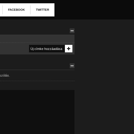
FACEBOOK
TWITTER
szólás.