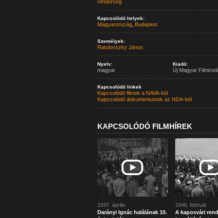
rendőrség
Kapcsolódó helyek:
Magyarország
,
Budapest
Személyek:
Ratulovszky János
Nyelv:
Kiadó:
magyar
Új Magyar Filmirod
Kapcsolódó linkek
Kapcsolódó filmek a NAVA-ból
Kapcsolódó dokumentumok az NDA-ból
KAPCSOLÓDÓ FILMHÍREK
1937. április
1946. február
Darányi Ignác halálának 10.
A kaposvári ren