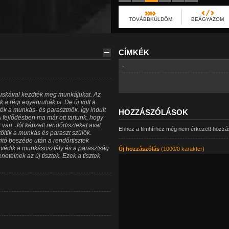
TOVÁBBKÜLDÖM
BEÁGYAZOM
CÍMKÉK
-
puskával kezdték meg munkájukat. Az
k a régi egyenruhák is. De új volt a
ték a munkás- és parasztnők. Így indult
HOZZÁSZÓLÁSOK
 fejlődésben ma már ott tartunk, hogy
an. Jól képzett rendőrtiszteket avat
Ehhez a filmhírhez még nem érkezett hozzá
ltik a munkás és paraszt szülők.
tó beszéde után a rendőrtisztek
védik a munkásosztály és a parasztság
Új hozzászólás
(1000/0 karakter)
etelnek az új tisztek. Ezek a tisztek