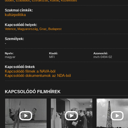
üdülés
,
szabadidő
,
szórakozás
,
Külföld
,
Közlekedés
Szakmai címkék:
kultúrpolitika
Kapcsolódó helyek:
Velence
,
Magyarország
,
Graz
,
Budapest
Személyek:
-
Nyelv:
Kiadó:
Azonosító:
magyar
MFI
mvh-0494-02
Kapcsolódó linkek
Kapcsolódó filmek a NAVA-ból
Kapcsolódó dokumentumok az NDA-ból
KAPCSOLÓDÓ FILMHÍREK