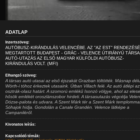
ADATLAP
Inzertszöveg:
AUTÓBUSZ-KIRÁNDULÁS VELENCÉBE. AZ "AZ EST" RENDEZÉS
MEGTARTOTT BUDAPEST - GRÁC - VELENCE ÚTIRÁNYÚ TÁRS
AUTÓ-UTAZÁS AZ ELSŐ MAGYAR KÜLFÖLDI AUTÓBUSZ-
KIRÁNDULÁS VOLT. (MFI)
Elhangzó szöveg:
A társas autó utasai az első éjszakát Grazban töltötték. Másnap dél
Wörth-i tóhoz érkeztek utasaink. Útban Villach felé. Az autó átlépi az
osztrák-olasz határt. A szomorú emlékű Isonzó völgye, ahol az elese
hősök emlékét oroszlánszobor hirdeti. A társasutazás végcélja Velen
Dózse-palota és udvara. A Szent Márk tér a Szent Márk templommal
Sóhajok hídja. Gondolán a Canale Grandén. Velence látképe a
Campaniléről.
Kivonatos leírás:
Kapcsolódó témák: