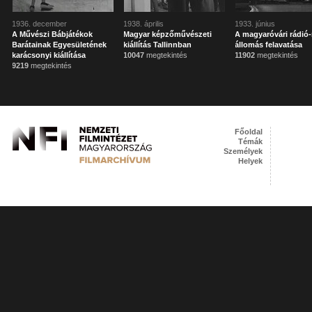
1936. december
1938. április
1933. június
A Művészi Bábjátékok
Magyar képzőművészeti
A magyaróvári rádió-
Barátainak Egyesületének
kiállítás Tallinnban
állomás felavatása
karácsonyi kiállítása
10047
megtekintés
11902
megtekintés
9219
megtekintés
Főoldal
Témák
Személyek
Helyek