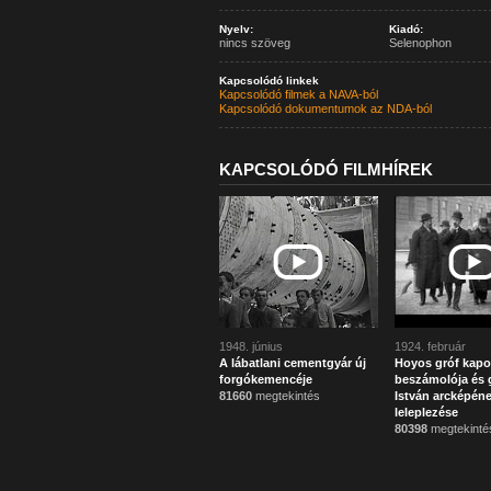
Nyelv:
Kiadó:
nincs szöveg
Selenophon
Kapcsolódó linkek
Kapcsolódó filmek a NAVA-ból
Kapcsolódó dokumentumok az NDA-ból
KAPCSOLÓDÓ FILMHÍREK
1948. június
1924. február
A lábatlani cementgyár új
Hoyos gróf kapo
forgókemencéje
beszámolója és g
81660
megtekintés
István arcképén
leleplezése
80398
megtekinté