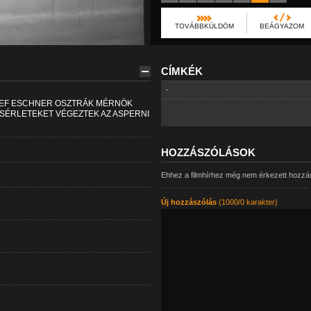
TOVÁBBKÜLDÖM
BEÁGYAZOM
CÍMKÉK
-
SEF ESCHNER OSZTRÁK MÉRNÖK
ÍSÉRLETEKET VÉGEZTEK AZ ASPERNI
HOZZÁSZÓLÁSOK
Ehhez a filmhírhez még nem érkezett hozzá
Új hozzászólás
(1000/0 karakter)