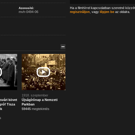
Ha a filmhírrel kapcsolatban szeretné közzé
Azonosító:
mvh-0494-06
regisztráljon
, vagy
lépjen be
az oldalra.
1918. szeptember
svári követ
Újságírónap a Nemzeti
róf Tisza
Parkban
ek
59445
megtekintés
s