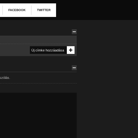
FACEBOOK
TWITTER
szólás.