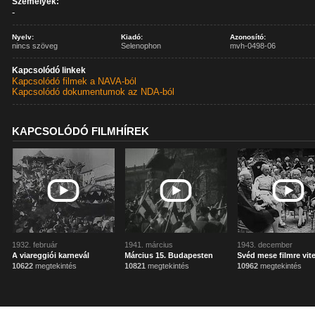
Személyek:
-
Nyelv:
Kiadó:
Azonosító:
nincs szöveg
Selenophon
mvh-0498-06
Kapcsolódó linkek
Kapcsolódó filmek a NAVA-ból
Kapcsolódó dokumentumok az NDA-ból
KAPCSOLÓDÓ FILMHÍREK
1932. február
1941. március
1943. december
A viareggiói karnevál
Március 15. Budapesten
Svéd mese filmre vite
10622
megtekintés
10821
megtekintés
10962
megtekintés