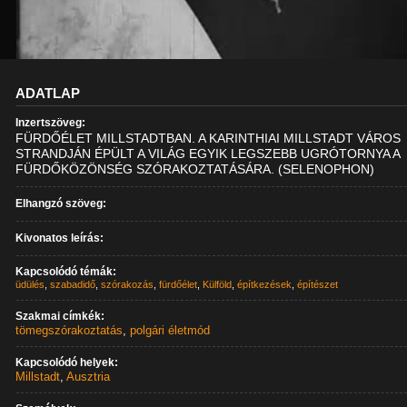
ADATLAP
Inzertszöveg:
FÜRDŐÉLET MILLSTADTBAN. A KARINTHIAI MILLSTADT VÁROS
STRANDJÁN ÉPÜLT A VILÁG EGYIK LEGSZEBB UGRÓTORNYA A
FÜRDŐKÖZÖNSÉG SZÓRAKOZTATÁSÁRA. (SELENOPHON)
Elhangzó szöveg:
Kivonatos leírás:
Kapcsolódó témák:
üdülés
,
szabadidő
,
szórakozás
,
fürdőélet
,
Külföld
,
építkezések
,
építészet
Szakmai címkék:
tömegszórakoztatás
,
polgári életmód
Kapcsolódó helyek:
Millstadt
,
Ausztria