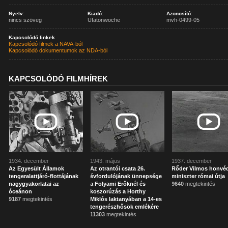
Nyelv:
Kiadó:
Azonosító:
nincs szöveg
Ufatonwoche
mvh-0499-05
Kapcsolódó linkek
Kapcsolódó filmek a NAVA-ból
Kapcsolódó dokumentumok az NDA-ból
KAPCSOLÓDÓ FILMHÍREK
1934. december
1943. május
1937. december
Az Egyesült Államok
Az otrantói csata 26.
Rőder Vilmos honvé
tengeralattjáró-flottájának
évfordulójának ünnepsége
miniszter római útja
nagygyakorlatai az
a Folyami Erőknél és
9640
megtekintés
óceánon
koszorúzás a Horthy
9187
megtekintés
Miklós laktanyában a 14-es
tengerészhősök emlékére
11303
megtekintés