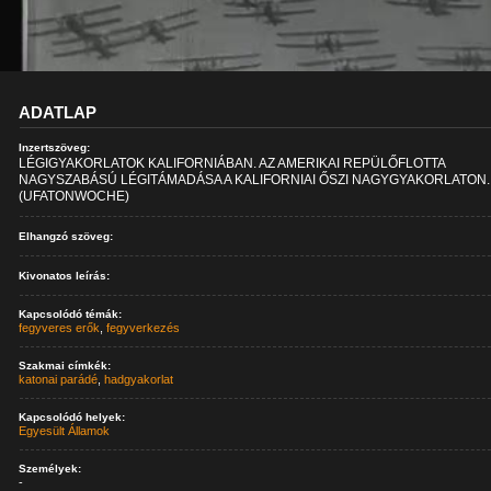
ADATLAP
Inzertszöveg:
LÉGIGYAKORLATOK KALIFORNIÁBAN. AZ AMERIKAI REPÜLŐFLOTTA
NAGYSZABÁSÚ LÉGITÁMADÁSA A KALIFORNIAI ŐSZI NAGYGYAKORLATON.
(UFATONWOCHE)
Elhangzó szöveg:
Kivonatos leírás:
Kapcsolódó témák:
fegyveres erők
,
fegyverkezés
Szakmai címkék:
katonai parádé
,
hadgyakorlat
Kapcsolódó helyek:
Egyesült Államok
Személyek:
-