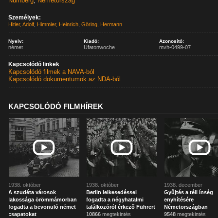
Nürnberg
,
Németország
Személyek:
Hitler, Adolf
,
Himmler, Heinrich
,
Göring, Hermann
Nyelv:
Kiadó:
Azonosító:
német
Ufatonwoche
mvh-0499-07
Kapcsolódó linkek
Kapcsolódó filmek a NAVA-ból
Kapcsolódó dokumentumok az NDA-ból
KAPCSOLÓDÓ FILMHÍREK
1938. október
1938. október
1938. december
A szudéta városok
Berlin lelkesedéssel
Gyűjtés a téli ínség
lakossága örömmámorban
fogadta a négyhatalmi
enyhítésére
fogadta a bevonuló német
találkozóról érkező Führert
Németországban
csapatokat
10866
megtekintés
9548
megtekintés