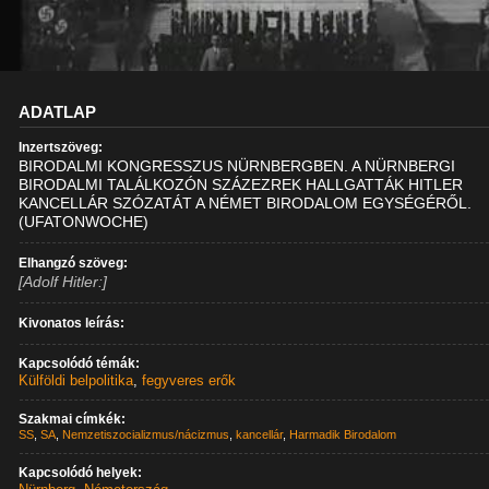
ADATLAP
Inzertszöveg:
BIRODALMI KONGRESSZUS NÜRNBERGBEN. A NÜRNBERGI
BIRODALMI TALÁLKOZÓN SZÁZEZREK HALLGATTÁK HITLER
KANCELLÁR SZÓZATÁT A NÉMET BIRODALOM EGYSÉGÉRŐL.
(UFATONWOCHE)
Elhangzó szöveg:
[Adolf Hitler:]
Kivonatos leírás:
Kapcsolódó témák:
Külföldi belpolitika
,
fegyveres erők
Szakmai címkék:
SS
,
SA
,
Nemzetiszocializmus/nácizmus
,
kancellár
,
Harmadik Birodalom
Kapcsolódó helyek: