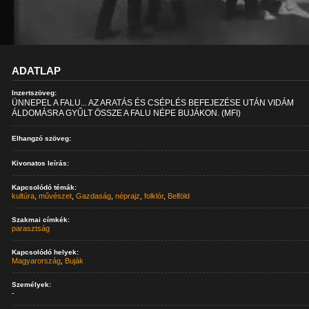
ADATLAP
Inzertszöveg:
ÜNNEPEL A FALU... AZ ARATÁS ÉS CSÉPLÉS BEFEJEZÉSE UTÁN VIDÁM
ÁLDOMÁSRA GYŰLT ÖSSZE A FALU NÉPE BUJÁKON. (MFI)
Elhangzó szöveg:
Kivonatos leírás:
Kapcsolódó témák:
kultúra
,
művészet
,
Gazdaság
,
néprajz
,
folklór
,
Belföld
Szakmai címkék:
parasztság
Kapcsolódó helyek:
Magyarország
,
Buják
Személyek:
-