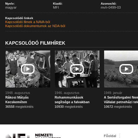
Nyelv:
Kiadó:
Azonosító:
magyar
MFI
mvh-0499-03
Kapcsolódó linkek
Kapcsolódó filmek a NAVA-ból
Kapcsolódó dokumentumok az NDA-ból
KAPCSOLÓDÓ FILMHÍREK
1948. augusztus
1946. augusztus
1949. január
Rákosi Mátyás
Rohammunkások
A Sertésforgalmi Ne
Kecskeméten
segítsége a falvakban
Vállalat petneházi te
36558
megtekintés
10930
megtekintés
10672
megtekintés
Főoldal