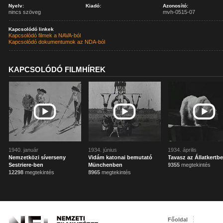
Nyelv:
Kiadó:
Azonosító:
nincs szöveg
mvh-0515-07
Kapcsolódó linkek
Kapcsolódó filmek a NAVA-ból
Kapcsolódó dokumentumok az NDA-ból
KAPCSOLÓDÓ FILMHÍREK
1940. január
1934. június
1934. április
Nemzetközi síverseny
Vidám katonai bemutató
Tavasz az Állatkertbe
Sestriere-ben
Münchenben
9355
megtekintés
12298
megtekintés
8965
megtekintés
Főoldal