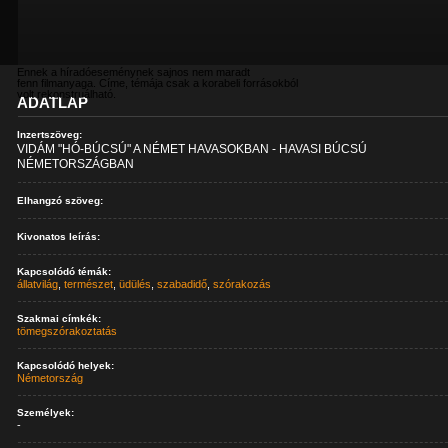
Ennek a híradóeseménynek sajnos nem maradt
fenn filmanyaga. Címe, témája csak a korabeli forrásokból
volt rekonstruálható.
ADATLAP
Inzertszöveg:
VIDÁM "HÓ-BÚCSÚ" A NÉMET HAVASOKBAN - HAVASI BÚCSÚ
NÉMETORSZÁGBAN
Elhangzó szöveg:
Kivonatos leírás:
Kapcsolódó témák:
állatvilág
,
természet
,
üdülés
,
szabadidő
,
szórakozás
Szakmai címkék:
tömegszórakoztatás
Kapcsolódó helyek:
Németország
Személyek:
-