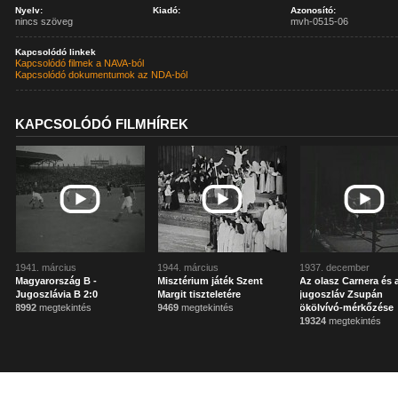
Nyelv:
Kiadó:
Azonosító:
nincs szöveg
mvh-0515-06
Kapcsolódó linkek
Kapcsolódó filmek a NAVA-ból
Kapcsolódó dokumentumok az NDA-ból
KAPCSOLÓDÓ FILMHÍREK
1941. március
1944. március
1937. december
Magyarország B -
Misztérium játék Szent
Az olasz Carnera és 
Jugoszlávia B 2:0
Margit tiszteletére
jugoszláv Zsupán
8992
megtekintés
9469
megtekintés
ökölvívó-mérkőzése
19324
megtekintés