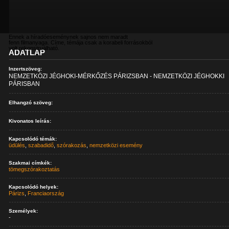
Ennek a híradóeseménynek sajnos nem maradt
fenn filmanyaga. Címe, témája csak a korabeli forrásokból
volt rekonstruálható.
ADATLAP
Inzertszöveg:
NEMZETKÖZI JÉGHOKI-MÉRKŐZÉS PÁRIZSBAN - NEMZETKÖZI JÉGHOKKI
PÁRISBAN
Elhangzó szöveg:
Kivonatos leírás:
Kapcsolódó témák:
üdülés
,
szabadidő
,
szórakozás
,
nemzetközi esemény
Szakmai címkék:
tömegszórakoztatás
Kapcsolódó helyek:
Párizs
,
Franciaország
Személyek:
-