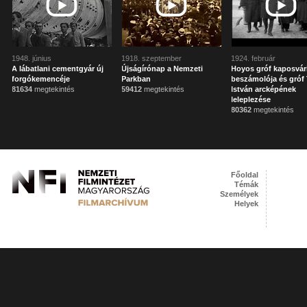
1948. június
1918. szeptember
1924. február
A lábatlani cementgyár új
Újságírónap a Nemzeti
Hoyos gróf kaposvár
forgókemencéje
Parkban
beszámolója és gróf 
81634
megtekintés
59412
megtekintés
István arcképének
leleplezése
80362
megtekintés
Főoldal
Témák
Személyek
Helyek