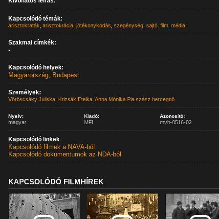
Kivonatos leírás:
Kapcsolódó témák:
arisztokraták
,
arisztokrácia
,
jótékonykodás
,
szegénység
,
sajtó
,
film
,
média
Szakmai címkék:
-
Kapcsolódó helyek:
Magyarország
,
Budapest
Személyek:
Vöröscsáky Juliska
,
Krizsák Etelka
,
Anna Mónika Pia szász hercegnő
Nyelv:
Kiadó:
Azonosító:
magyar
MFI
mvh-0516-02
Kapcsolódó linkek
Kapcsolódó filmek a NAVA-ból
Kapcsolódó dokumentumok az NDA-ból
KAPCSOLÓDÓ FILMHÍREK