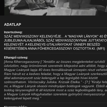
ADATLAP
Inzertszöveg:
SZÁZ MENYASSZONY KELENGYÉJE... A "MAGYAR LÁNYOK" 40 
JUBILEUMA ALKALMÁBÓL SZÁZ MENYASSZONYNAK JUTTATAT
KELENGYÉT. A KELENGYE-UTALVÁNYOKAT ÜNNEPI BESZÉD
KÍSÉRETÉBEN ANNA FŐHERCEGASSZONY OSZTOTTA KI. (MFI)
Elhangzó szöveg:
[Anna főhercegasszony:] "Amidőn az összes megjelenteket szívből
üdvözlöm, nagy örömömnek szeretnék kifejezést adni afölött, hogy 
Magyar Leányok lapja 40 éves fennállásának ünnepén részt vehete
Rám hárult ez a kedves feladat, hogy a Magyar Leányok szerkeszt
által adományozott száz kelengyét a lap legrégibb hívei között
szétoszthatom. Vöröscsáky Juliska. Krizsák Etelka." - [?:] "Királyi fel
mi, a Magyar Lányok olvasói mindnyájan boldogok vagyunk. Ebből 
boldog lányseregből itt áll köztünk most a száz legboldogabb lány, a
a Magyar Lányok kifogyhatatlan szeretete gyönyörű menyasszonyi
kelengyével lepett meg."