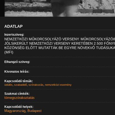
ADATLAP
Inzertszöveg:
NEMZETKÖZI MŰKORCSOLYÁZÓ VERSENY. MŰKORCSOLYÁZÓI
JÓLSIKERÜLT NEMZETKÖZI VERSENY KERETÉBEN 2.500 FŐNY
KÖZÖNSÉG ELŐTT MUTATTÁK BE EGYRE NÖVEKVŐ TUDÁSUKA
(MFI)
Elhangzó szöveg:
Kivonatos leírás:
Kapcsolódó témák:
üdülés
,
szabadidő
,
szórakozás
,
nemzetközi esemény
Szakmai címkék:
tömegszórakoztatás
Kapcsolódó helyek:
Magyarország
,
Budapest