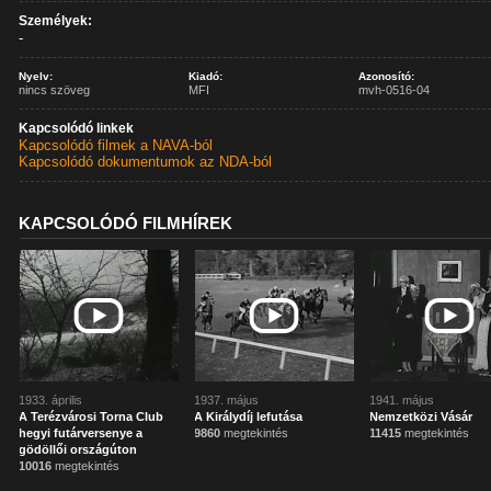
Személyek:
-
Nyelv:
Kiadó:
Azonosító:
nincs szöveg
MFI
mvh-0516-04
Kapcsolódó linkek
Kapcsolódó filmek a NAVA-ból
Kapcsolódó dokumentumok az NDA-ból
KAPCSOLÓDÓ FILMHÍREK
1933. április
1937. május
1941. május
A Terézvárosi Torna Club
A Királydíj lefutása
Nemzetközi Vásár
hegyi futárversenye a
9860
megtekintés
11415
megtekintés
gödöllői országúton
10016
megtekintés