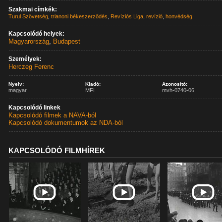
Szakmai címkék:
Turul Szövetség
,
trianoni békeszerződés
,
Revíziós Liga
,
revízió
,
honvédség
Kapcsolódó helyek:
Magyarország
,
Budapest
Személyek:
Herczeg Ferenc
Nyelv:
Kiadó:
Azonosító:
magyar
MFI
mvh-0740-06
Kapcsolódó linkek
Kapcsolódó filmek a NAVA-ból
Kapcsolódó dokumentumok az NDA-ból
KAPCSOLÓDÓ FILMHÍREK