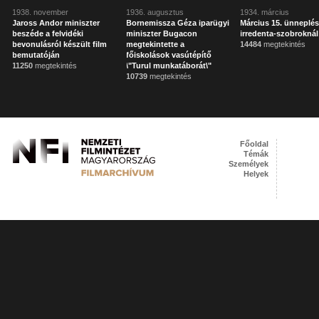
1938. november
1936. augusztus
1934. március
Jaross Andor miniszter
Bornemissza Géza iparügyi
Március 15. ünneplés
beszéde a felvidéki
miniszter Bugacon
irredenta-szobroknál
bevonulásról készült film
megtekintette a
14484
megtekintés
bemutatóján
főiskolások vasútépítő
11250
megtekintés
\"Turul munkatáborát\"
10739
megtekintés
Főoldal
Témák
Személyek
Helyek