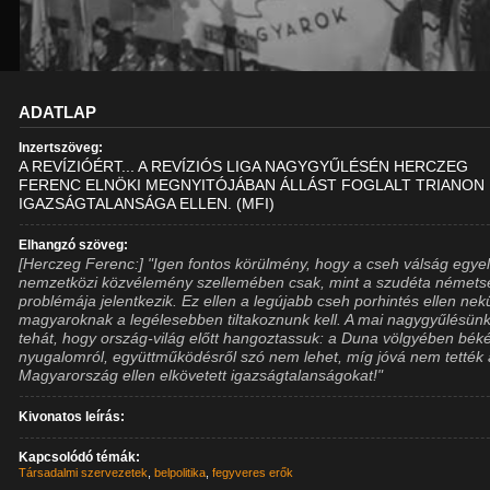
ADATLAP
Inzertszöveg:
A REVÍZIÓÉRT... A REVÍZIÓS LIGA NAGYGYŰLÉSÉN HERCZEG
FERENC ELNÖKI MEGNYITÓJÁBAN ÁLLÁST FOGLALT TRIANON
IGAZSÁGTALANSÁGA ELLEN. (MFI)
Elhangzó szöveg:
[Herczeg Ferenc:] "Igen fontos körülmény, hogy a cseh válság egye
nemzetközi közvélemény szellemében csak, mint a szudéta némets
problémája jelentkezik. Ez ellen a legújabb cseh porhintés ellen ne
magyaroknak a legélesebben tiltakoznunk kell. A mai nagygyűlésünk
tehát, hogy ország-világ előtt hangoztassuk: a Duna völgyében béké
nyugalomról, együttműködésről szó nem lehet, míg jóvá nem tették 
Magyarország ellen elkövetett igazságtalanságokat!"
Kivonatos leírás:
Kapcsolódó témák:
Társadalmi szervezetek
,
belpolitika
,
fegyveres erők