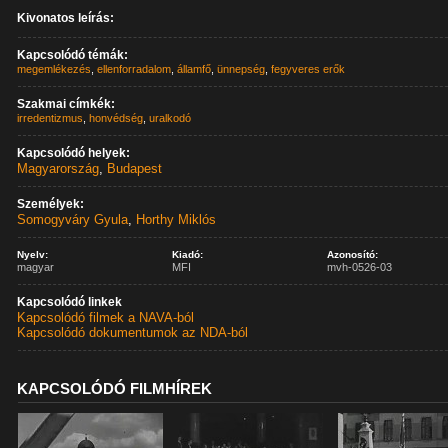
Kivonatos leírás:
Kapcsolódó témák:
megemlékezés
,
ellenforradalom
,
államfő
,
ünnepség
,
fegyveres erők
Szakmai címkék:
irredentizmus
,
honvédség
,
uralkodó
Kapcsolódó helyek:
Magyarország
,
Budapest
Személyek:
Somogyváry Gyula
,
Horthy Miklós
Nyelv:
Kiadó:
Azonosító:
magyar
MFI
mvh-0526-03
Kapcsolódó linkek
Kapcsolódó filmek a NAVA-ból
Kapcsolódó dokumentumok az NDA-ból
KAPCSOLÓDÓ FILMHÍREK