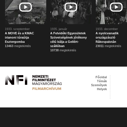
1933. szeptember
1935. január
1933. december
A MOVE és a KMAC
A Felvidéki Egyesületek
A nyolcvanadik
trianoni túraútja
Szövetségének jótékony
országzászló
Esztergomba
célú bálja a Gellért-
Rákospalotán
13463
megtekintés
szállóban
23011
megtekintés
10738
megtekintés
Főoldal
Témák
Személyek
Helyek