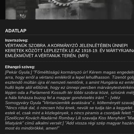
ADATLAP
Inzertszöveg:
VÉRTANÚK SZOBRA. A KORMÁNYZÓ JELENLÉTÉBEN ÜNNEPI
KERETEK KÖZÖTT LEPLEZTÉK LE AZ 1918-19. ÉV MÁRTYRJAIN
EMLÉKMŰVÉT A VÉRTANUK TERÉN. (MFI)
Elhangzó szöveg:
[Pekár Gyula:] "Főméltóságú kormányzó úr! Kérem magas engedel
arra, hogy erről a vértanú emlékről a lepel lehullhasson. Tizenöt go
esztendő múltán újra él nemzeti nemtőnk, s amint Hungária ez em
hulló leple alól előtűnik, hogy ez ünnepi percben márványtestvérkén
lépjen oda a Parlamenti Kossuth tér többi szobrai közé, szívünk mél
a hála fohásza buzog fel a magyar gondviselés iránt." - [vitéz
Somogyváry Gyula "Vértanúemlék avatására" c. költeményét szavalj
"Nincs róluk dal, ó nincsen hősi ének, nevük se tudja tán a kegyelet
estek el, csak mint a közlegények, s nincs piramis a csontjaik felett."
[Szelőczei Kovách Aladárné Rombay Lili szavalja Kiss Menyhért "M
Miatyánk" című alkalmi versét:] "Add vissza régi szép magyar hazán
most és mindörökké, amen!"