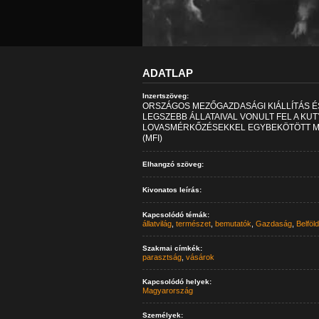
ADATLAP
Inzertszöveg:
ORSZÁGOS MEZŐGAZDASÁGI KIÁLLÍTÁS É
LEGSZEBB ÁLLATAIVAL VONULT FEL A KUT
LOVASMÉRKŐZÉSEKKEL EGYBEKÖTÖTT M
(MFI)
Elhangzó szöveg:
Kivonatos leírás:
Kapcsolódó témák:
állatvilág
,
természet
,
bemutatók
,
Gazdaság
,
Belföld
Szakmai címkék:
parasztság
,
vásárok
Kapcsolódó helyek:
Magyarország
Személyek: