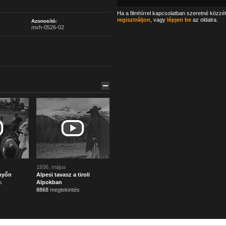
Ha a filmhírrel kapcsolatban szeretné közzé
regisztráljon
, vagy
lépjen be
az oldalra.
Azonosító:
mvh-0526-02
1936. május
nyőn
Alpesi tavasz a tiroli
s
Alpokban
8868
megtekintés