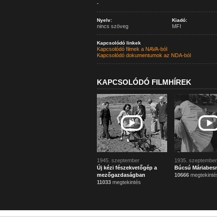
-
Nyelv:
Kiadó:
nincs szöveg
MFI
Kapcsolódó linkek
Kapcsolódó filmek a NAVA-ból
Kapcsolódó dokumentumok az NDA-ból
KAPCSOLÓDÓ FILMHÍREK
1945. szeptember
1935. szeptember
Új kézi fészekvetőgép a
Búcsú Máriabes
mezőgazdaságban
10666
megtekinté
11033
megtekintés