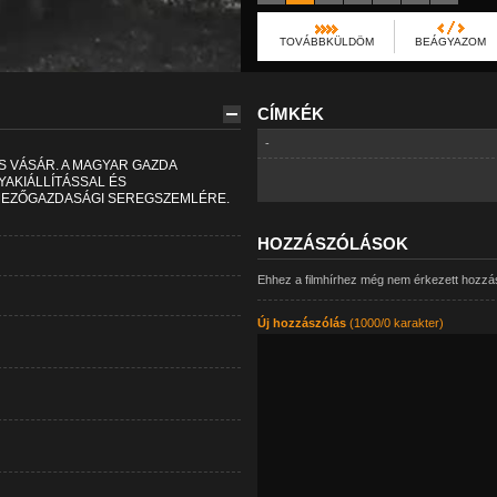
TOVÁBBKÜLDÖM
BEÁGYAZOM
CÍMKÉK
-
S VÁSÁR. A MAGYAR GAZDA
YAKIÁLLÍTÁSSAL ÉS
EZŐGAZDASÁGI SEREGSZEMLÉRE.
HOZZÁSZÓLÁSOK
Ehhez a filmhírhez még nem érkezett hozzá
Új hozzászólás
(1000/0 karakter)