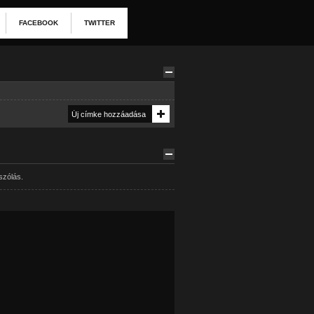
FACEBOOK
TWITTER
szólás.