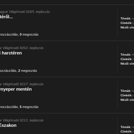
agyar Világhíradó 918/5. bejátszás
ről...
Témák:
n
Címkék:
Nézői cí
hozzászólás
,
0
megosztás
r Világhíradó 920/2. bejátszás
i harctéren
Témák:
H
Címkék:
Nézői cí
ozzászólás
,
2
megosztás
r Világhíradó 921/7. bejátszás
Dnyeper mentén
Témák:
m
Címkék:
Nézői cí
hozzászólás
,
5
megosztás
r Világhíradó 921/1. bejátszás
Északon
Témák:
n
Címkék: