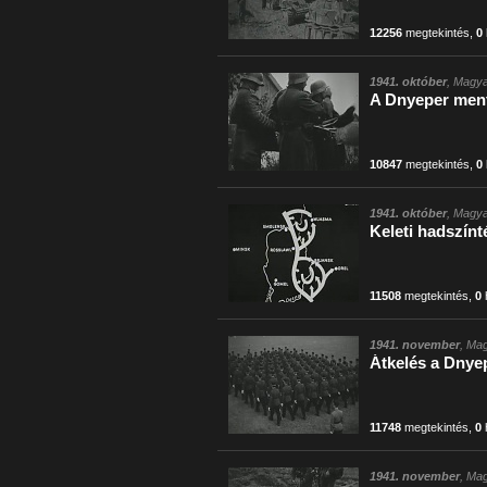
12256
megtekintés
,
0
1941. október
, Magya
A Dnyeper ment
10847
megtekintés
,
0
1941. október
, Magya
Keleti hadszínt
11508
megtekintés
,
0
1941. november
, Mag
Átkelés a Dnye
11748
megtekintés
,
0
1941. november
, Mag