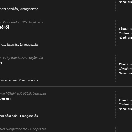
Nézői cí
hozzászólás
,
0
megosztás
r Világhíradó 922/7. bejátszás
éről
Témák:
n
Címkék:
Nézői cí
hozzászólás
,
1
megosztás
r Világhíradó 922/1. bejátszás
ér
Témák:
n
Címkék:
Nézői cí
hozzászólás
,
0
megosztás
yar Világhíradó 923/9. bejátszás
peren
Témák:
n
Címkék:
Nézői cí
hozzászólás
,
1
megosztás
yar Világhíradó 923/3. bejátszás