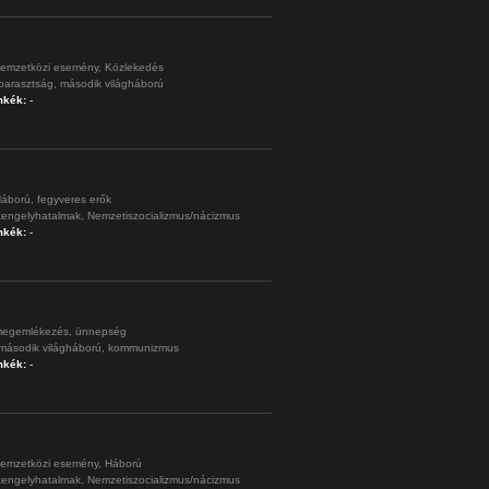
emzetközi esemény,
Közlekedés
parasztság,
második világháború
mkék:
-
áború,
fegyveres erők
tengelyhatalmak,
Nemzetiszocializmus/nácizmus
mkék:
-
egemlékezés,
ünnepség
második világháború,
kommunizmus
mkék:
-
emzetközi esemény,
Háború
tengelyhatalmak,
Nemzetiszocializmus/nácizmus