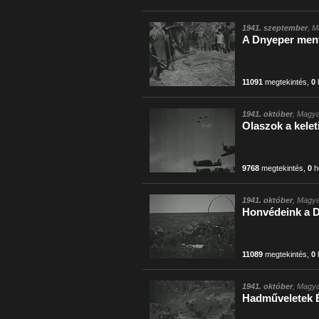
1941. szeptember
, M
A Dnyeper menté
11091
megtekintés
,
0
1941. október
, Magya
Olaszok a kelet
9768
megtekintés
,
0
h
1941. október
, Magya
Honvédeink a 
11089
megtekintés
,
0
1941. október
, Magya
Hadműveletek 