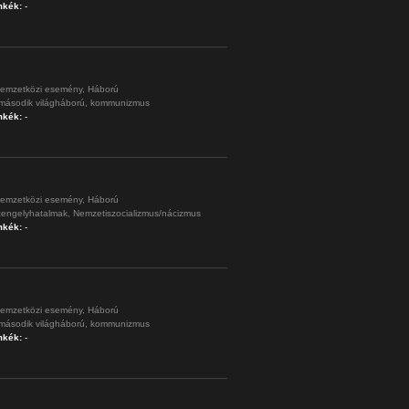
mkék:
-
emzetközi esemény,
Háború
második világháború,
kommunizmus
mkék:
-
emzetközi esemény,
Háború
tengelyhatalmak,
Nemzetiszocializmus/nácizmus
mkék:
-
emzetközi esemény,
Háború
második világháború,
kommunizmus
mkék:
-