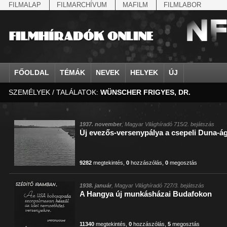
FILMALAP
FILMARCHÍVUM
MAFILM
FILMLABOR
FŐOLDAL
TÉMÁK
NEVEK
HELYEK
ÚJ
SZEMÉLYEK / TALÁLATOK:
WÜNSCHER FRIGYES, DR.
agrárium
IV. Béla, magyar királ...
Aarau
állatvilág
Aczél Ilona
Addisz-Abeba
Antikomintern Pakt
Ahn Eak-tai
Aintree
államfő
Aarons-Hughes, Ruth
Abapuszta
amerikai magyarok
Ádám Zoltán
Adony
antiszemitizmus
Aimone savoya-aosta
Aknaszlatina
államfő
Abay Nemes Oszkár
Abesszínia
Anschluss
Ady Endre
Adria
április 4.
Aimone spoletoi her
Akszum
államosítás
Abe Nobuyuki
Abony
antant
Agárdi Gábor
Adua
április 4.
Albert Ferenc
Alag
1937. november
, Magyar Világhíradó 715/2. bejátszás
Új evezős-versenypálya a csepeli Duna-á
Állatkert
Aczél György
Ácsteszér
antant
Ágotai Géza, dr.
Afrika
arisztokrácia
Albert Ferenc Habsbu
Albánia
9282
megtekintés
,
0
hozzászólás
,
0
megosztás
1938. január
, Magyar Világhíradó 727/3. bejátszás
A Hangya új munkásházai Budafokon
11340
megtekintés
,
0
hozzászólás
,
5
megosztás