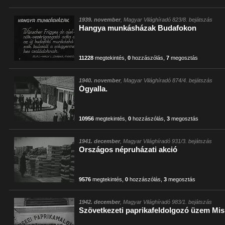
1939. november
, Magyar Világhíradó 823/8. bejátszás
Hangya munkásházak Budafokon
11228
megtekintés
,
0
hozzászólás
,
7
megosztás
1940. november
, Magyar Világhíradó 874/4. bejátszás
Ógyalla.
10956
megtekintés
,
0
hozzászólás
,
3
megosztás
1941. december
, Magyar Világhíradó 931/3. bejátszás
Országos népruházati akció
9576
megtekintés
,
0
hozzászólás
,
3
megosztás
1942. december
, Magyar Világhíradó 983/1. bejátszás
Szövetkezeti paprikafeldolgozó üzem Mi