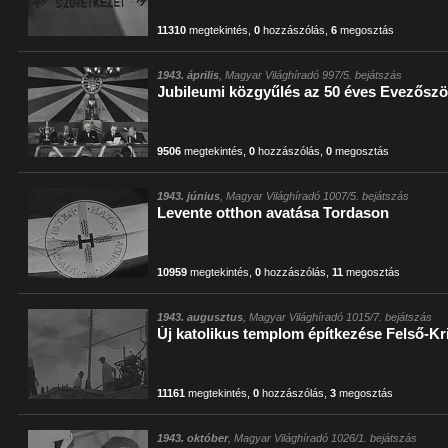
11310
megtekintés
,
0
hozzászólás
,
6
megosztás
1943. április
, Magyar Világhíradó 997/5. bejátszás
Jubileumi közgyűlés az 50 éves Evezősz
9506
megtekintés
,
0
hozzászólás
,
0
megosztás
1943. június
, Magyar Világhíradó 1007/5. bejátszás
Levente otthon avatása Tordason
10959
megtekintés
,
0
hozzászólás
,
11
megosztás
1943. augusztus
, Magyar Világhíradó 1015/7. bejátszás
Új katolikus templom építkezése Felső-K
11161
megtekintés
,
0
hozzászólás
,
3
megosztás
1943. október
, Magyar Világhíradó 1026/1. bejátszás