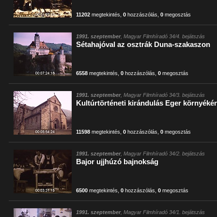
11202
megtekintés
,
0
hozzászólás
,
0
megosztás
1991. szeptember
, Magyar Filmhíradó 34/4. bejátszás
Sétahajóval az osztrák Duna-szakaszon
6558
megtekintés
,
0
hozzászólás
,
0
megosztás
1991. szeptember
, Magyar Filmhíradó 34/3. bejátszás
Kultúrtörténeti kirándulás Eger környéké
11598
megtekintés
,
0
hozzászólás
,
0
megosztás
1991. szeptember
, Magyar Filmhíradó 34/2. bejátszás
Bajor ujjhúzó bajnokság
6500
megtekintés
,
0
hozzászólás
,
0
megosztás
1991. szeptember
, Magyar Filmhíradó 34/1. bejátszás