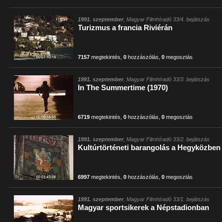
1991. szeptember
, Magyar Filmhíradó 33/4. bejátszás
Turizmus a francia Riviérán
7157
megtekintés
,
0
hozzászólás
,
0
megosztás
1991. szeptember
, Magyar Filmhíradó 33/3. bejátszás
In The Summertime (1970)
6719
megtekintés
,
0
hozzászólás
,
0
megosztás
1991. szeptember
, Magyar Filmhíradó 33/2. bejátszás
Kultúrtörténeti barangolás a Hegyközben
6997
megtekintés
,
0
hozzászólás
,
0
megosztás
1991. szeptember
, Magyar Filmhíradó 33/1. bejátszás
Magyar sportsikerek a Népstadionban