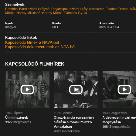
Személyek:
Rambhai Barni sziámi királyné
,
Prajadhipok sziámi király
,
Keresztes-Fischer Ferenc
,
Kál
Miklós
,
Horthy Miklósné
,
Horthy Miklós
,
Gömbös Gyula
Nyelv:
Kiadó:
Azonosító:
magyar
MFI
mvh-0547-04
Kapcsolódó linkek
Kapcsolódó filmek a NAVA-ból
Kapcsolódó dokumentumok az NDA-ból
KAPCSOLÓDÓ FILMHÍREK
1942. április
1935. január
1938. augusztus
Új miniszterek
Olasz-francia egyezmény
A debreceni nyári e
9922
megtekintés
aláírása a római Palazzo
megnyitása
Veneziában
10849
megtekintés
9681
megtekintés