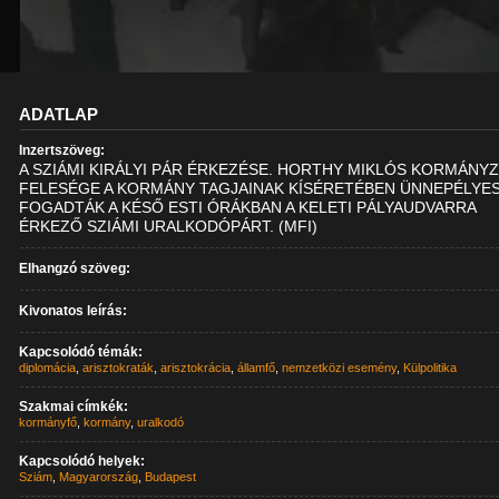
ADATLAP
Inzertszöveg:
A SZIÁMI KIRÁLYI PÁR ÉRKEZÉSE. HORTHY MIKLÓS KORMÁNY
FELESÉGE A KORMÁNY TAGJAINAK KÍSÉRETÉBEN ÜNNEPÉLYE
FOGADTÁK A KÉSŐ ESTI ÓRÁKBAN A KELETI PÁLYAUDVARRA
ÉRKEZŐ SZIÁMI URALKODÓPÁRT. (MFI)
Elhangzó szöveg:
Kivonatos leírás:
Kapcsolódó témák:
diplomácia
,
arisztokraták
,
arisztokrácia
,
államfő
,
nemzetközi esemény
,
Külpolitika
Szakmai címkék:
kormányfő
,
kormány
,
uralkodó
Kapcsolódó helyek:
Sziám
,
Magyarország
,
Budapest