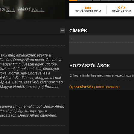
TOVÁBBKÜLDÖM
BEÁGYAZOM
CÍMKÉK
-
, akik még emlékeznek ezekre a
film őrzi Deésy Alfréd nevét. Casanova
 magyar filmművészet egyik úttörője,
HOZZÁSZÓLÁSOK
észi munkájának emlékeit, élményeit
Jókai Mórral, Ady Endrével és a
Ehhez a filmhírhez még nem érkezett hozzá
lakjával. Frédi bácsi, ahogyan mi mai
gép elé. Ezúttal is szívből kívánunk még
a Magyar Népköztársaság új Érdemes
Új hozzászólás
(1000/0 karakter)
asanova című némafilmből. Deésy Alfréd
sz régi újságokat lapozgat a
orgatáson. Deésy Alfréd öltönyben.