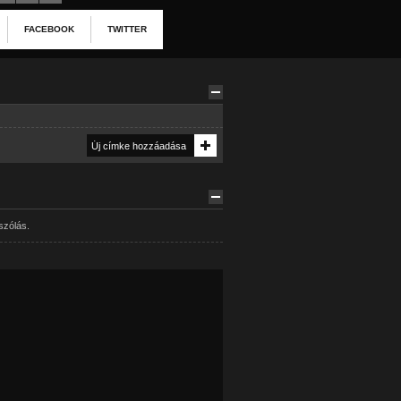
FACEBOOK
TWITTER
szólás.