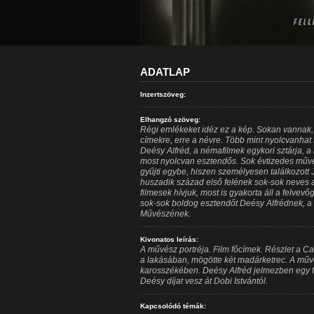
ADATLAP
Inzertszöveg:
Elhangzó szöveg:
Régi emlékeket idéz ez a kép. Sokan vannak
címekre, erre a névre. Több mint nyolcvanhat 
Deésy Alfréd, a némafilmek egykori sztárja, a
most nyolcvan esztendős. Sok évtizedes műv
gyűjti egybe, hiszen személyesen találkozott 
huszadik század első felének sok-sok neves a
filmesek hívjuk, most is gyakorta áll a felvevő
sok-sok boldog esztendőt Deésy Alfrédnek, 
Művészének.
Kivonatos leírás:
A művész portréja. Film főcímek. Részlet a C
a lakásában, mögötte két madárketrec. A művé
karosszékében. Deésy Alfréd jelmezben egy f
Deésy díjat vesz át Dobi Istvántól.
Kapcsolódó témák: