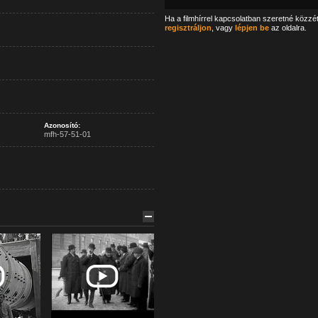
Ha a filmhírrel kapcsolatban szeretné közzé
regisztráljon
, vagy
lépjen be
az oldalra.
Azonosító:
mfh-57-51-01