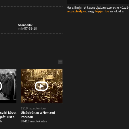
Ha a filmhírrel kapcsolatban szeretné közzé
regisztráljon
, vagy
lépjen be
az oldalra.
Azonosító:
mfh-57-51-10
1918. szeptember
svári követ
Újságírónap a Nemzeti
róf Tisza
Parkban
ek
59418
megtekintés