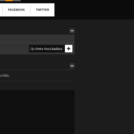
FACEBOOK
TWITTER
szólás.