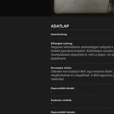
ADATLAP
Inzertszöveg:
Elhangzó szöveg:
Negyven kilométeres sebességgel száguld a P
Dubek gyorskorcsolyázó. Különleges szovjet 
mozdulatokat végezheti el, mint a jégen. Az ú
jégidényre.
Kivonatos leírás:
Úttesten korcsolyázó férfi, egy motoros kíséri.
megfordulnak és megállnak. A férfi egysoros g
nekiindul.
Kapcsolódó témák:
-
Szakmai címkék:
-
Kapcsolódó helyek: