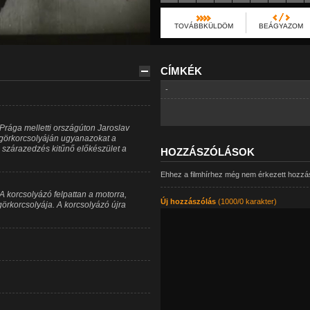
TOVÁBBKÜLDÖM
BEÁGYAZOM
CÍMKÉK
-
rága melletti országúton Jaroslav
görkorcsolyáján ugyanazokat a
j szárazedzés kitűnő előkészület a
HOZZÁSZÓLÁSOK
Ehhez a filmhírhez még nem érkezett hozzá
 A korcsolyázó felpattan a motorra,
Új hozzászólás
(1000/0 karakter)
örkorcsolyája. A korcsolyázó újra