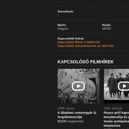
-
Személyek:
-
Nyelv:
Kiadó:
magyar
MHDF
Kapcsolódó linkek
Kapcsolódó filmek a NAVA-ból
Kapcsolódó dokumentumok az NDA-ból
KAPCSOLÓDÓ FILMHÍREK
1948. június
1924. február
A lábatlani cementgyár új
Hoyos gróf kapo
forgókemencéje
beszámolója és g
81639
megtekintés
István arcképén
leleplezése