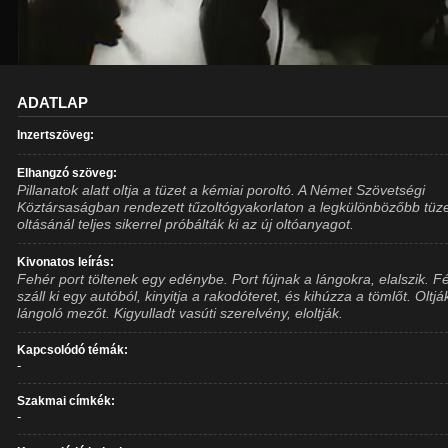
ADATLAP
Inzertszöveg:
Elhangzó szöveg:
Pillanatok alatt oltja a tüzet a kémiai poroltó. A Német Szövetségi
Köztársaságban rendezett tűzoltógyakorlaton a legkülönbözőbb tüz
oltásánál teljes sikerrel próbálták ki az új oltóanyagot.
Kivonatos leírás:
Fehér port töltenek egy edénybe. Port fújnak a lángokra, elalszik. Fé
száll ki egy autóból, kinyitja a rakodóteret, és kihúzza a tömlőt. Oltjá
lángoló mezőt. Kigyulladt vasúti szerelvény, eloltják.
Kapcsolódó témák:
-
Szakmai címkék:
-