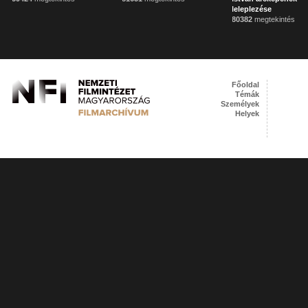
leleplezése
80382
megtekintés
Főoldal
Témák
Személyek
Helyek