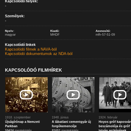
Kapcsolódó helyek:
-
Személyek:
-
Nyelv:
Kiadó:
Azonosító:
magyar
MHDF
mfh-57-51-09
Kapcsolódó linkek
Kapcsolódó filmek a NAVA-ból
Kapcsolódó dokumentumok az NDA-ból
KAPCSOLÓDÓ FILMHÍREK
1918. szeptember
1948. június
1924. február
Újságírónap a Nemzeti
A lábatlani cementgyár új
Hoyos gróf kaposvár
Parkban
forgókemencéje
beszámolója és gróf 
59424
megtekintés
81651
megtekintés
István arcképének