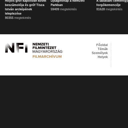
Hoyos gróf kaposvári követ
Újságírónap a Nemzeti
A lábatlani cementgy
beszámolója és gróf Tisza
Parkban
forgókemencéje
István arcképének
59409
megtekintés
81628
megtekintés
leleplezése
80355
megtekintés
Főoldal
Témák
Személyek
Helyek