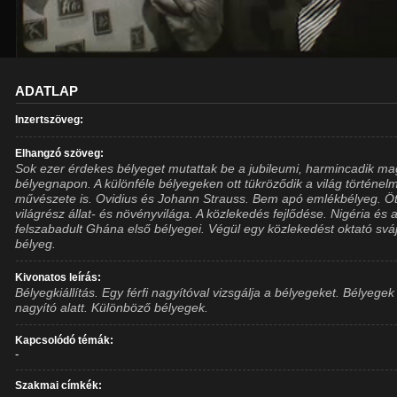
ADATLAP
Inzertszöveg:
Elhangzó szöveg:
Sok ezer érdekes bélyeget mutattak be a jubileumi, harmincadik m
bélyegnapon. A különféle bélyegeken ott tükröződik a világ történel
művészete is. Ovidius és Johann Strauss. Bem apó emlékbélyeg. Ö
világrész állat- és növényvilága. A közlekedés fejlődése. Nigéria és 
felszabadult Ghána első bélyegei. Végül egy közlekedést oktató sváj
bélyeg.
Kivonatos leírás:
Bélyegkiállítás. Egy férfi nagyítóval vizsgálja a bélyegeket. Bélyegek
nagyító alatt. Különböző bélyegek.
Kapcsolódó témák:
-
Szakmai címkék: