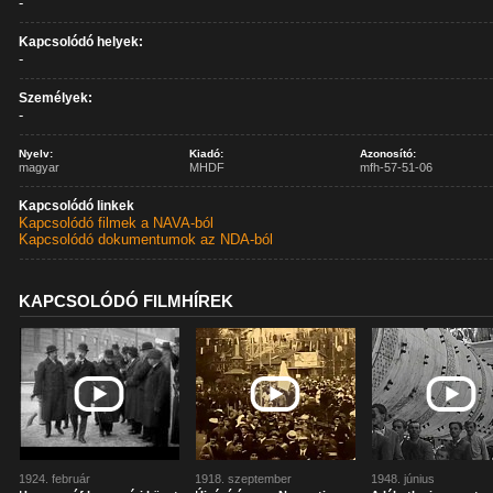
-
Kapcsolódó helyek:
-
Személyek:
-
Nyelv:
Kiadó:
Azonosító:
magyar
MHDF
mfh-57-51-06
Kapcsolódó linkek
Kapcsolódó filmek a NAVA-ból
Kapcsolódó dokumentumok az NDA-ból
KAPCSOLÓDÓ FILMHÍREK
1924. február
1918. szeptember
1948. június