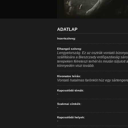
ADATLAP
Inzertszöveg:
Elhangzó szöveg:
Lengyelország. Ez az osztrák vontató bizonyu
szállítására a Bieszczady erdőgazdaság sáros
terepeken félreteszi terhét és miután túljutot
könnyedén viszi tovább.
Kivonatos leírás:
Vontató hatalmas farönköt húz egy sártengere
Kapcsolódó témák:
-
Szakmai címkék:
-
Kapcsolódó helyek:
-