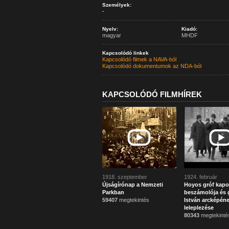
Személyek:
-
Nyelv:
Kiadó:
magyar
MHDF
Kapcsolódó linkek
Kapcsolódó filmek a NAVA-ból
Kapcsolódó dokumentumok az NDA-ból
KAPCSOLÓDÓ FILMHÍREK
1918. szeptember
1924. február
Újságírónap a Nemzeti
Hoyos gróf kapo
Parkban
beszámolója és g
59407
megtekintés
István arcképén
leleplezése
80343
megtekinté