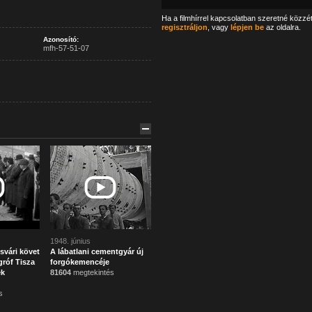
Ha a filmhírrel kapcsolatban szeretné közzé
regisztráljon
, vagy
lépjen be
az oldalra.
Azonosító:
mfh-57-51-07
1948. június
svári követ
A lábatlani cementgyár új
róf Tisza
forgókemencéje
ek
81604
megtekintés
s