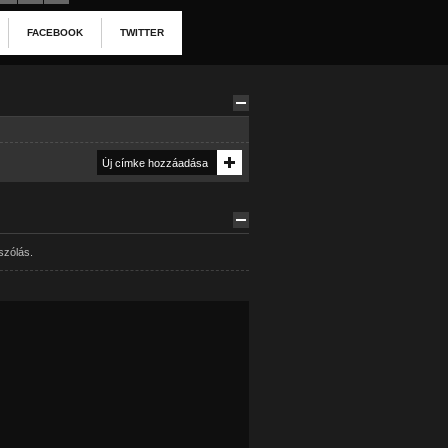
FACEBOOK
TWITTER
szólás.