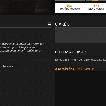
TOVÁBBKÜLDÖM
BEÁGYAZOM
CÍMKÉK
-
lt a legalkalmasabbnak a farönkök
, rossz útjain. A legnehezebb
t az akadályon, emelő segítségével
HOZZÁSZÓLÁSOK
Ehhez a filmhírhez még nem érkezett hozzá
n keresztül.
Új hozzászólás
(1000/0 karakter)