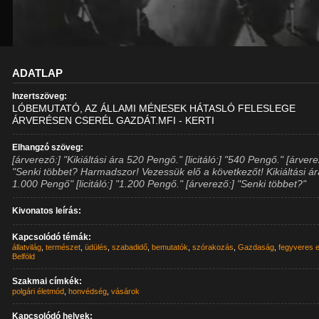
ADATLAP
Inzertszöveg:
LÓBEMUTATÓ, AZ ÁLLAMI MÉNESEK HÁTASLÓ FELESLEGE
ÁRVERÉSEN CSERÉL GAZDÁT.MFI - KERTI
Elhangzó szöveg:
[árverező:] "Kikiáltási ára 520 Pengő." [licitáló:] "540 Pengő." [árvere
"Senki többet? Harmadszor! Vezessük elő a következőt! Kikiáltási á
1.000 Pengő" [licitáló:] "1.200 Pengő." [árverező:] "Senki többet?"
Kivonatos leírás:
Kapcsolódó témák:
állatvilág
,
természet
,
üdülés
,
szabadidő
,
bemutatók
,
szórakozás
,
Gazdaság
,
fegyveres 
Belföld
Szakmai címkék:
polgári életmód
,
honvédség
,
vásárok
Kapcsolódó helyek: