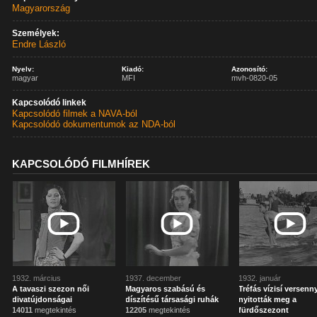
Magyarország
Személyek:
Endre László
Nyelv:
Kiadó:
Azonosító:
magyar
MFI
mvh-0820-05
Kapcsolódó linkek
Kapcsolódó filmek a NAVA-ból
Kapcsolódó dokumentumok az NDA-ból
KAPCSOLÓDÓ FILMHÍREK
1932. március
1937. december
1932. január
A tavaszi szezon női
Magyaros szabású és
Tréfás vízisí versenn
divatújdonságai
díszítésű társasági ruhák
nyitották meg a
14011
megtekintés
12205
megtekintés
fürdőszezont