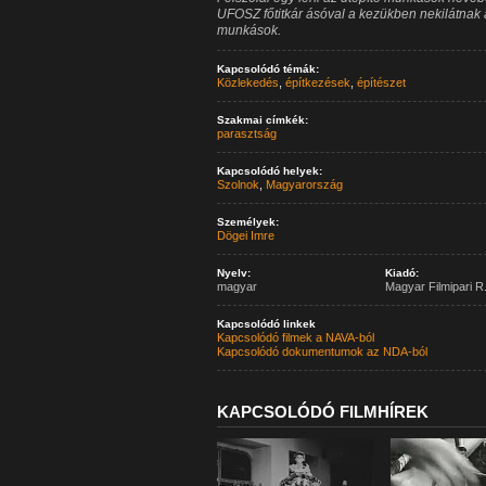
UFOSZ főtitkár ásóval a kezükben nekilátnak 
munkások.
Kapcsolódó témák:
Közlekedés
,
építkezések
,
építészet
Szakmai címkék:
parasztság
Kapcsolódó helyek:
Szolnok
,
Magyarország
Személyek:
Dögei Imre
Nyelv:
Kiadó:
magyar
Magyar Filmipari R.
Kapcsolódó linkek
Kapcsolódó filmek a NAVA-ból
Kapcsolódó dokumentumok az NDA-ból
KAPCSOLÓDÓ FILMHÍREK