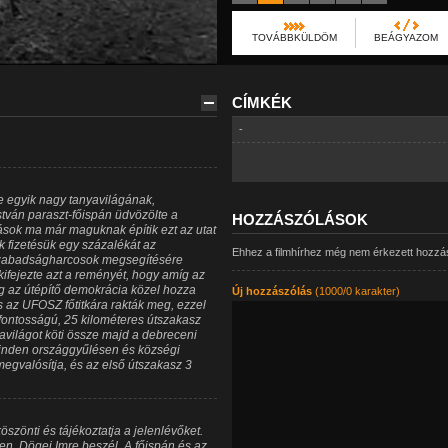
TOVÁBBKÜLDÖM
BEÁGYAZOM
CÍMKÉK
-
egyik nagy tanyavilágának,
stván paraszt-főispán üdvözölte a
HOZZÁSZÓLÁSOK
ások ma már maguknak építik ezt az utat
k fizetésük egy százalékát az
Ehhez a filmhírhez még nem érkezett hozzá
 szabadságharcosok megsegítésére
 kifejezte azt a reményét, hogy amíg az
dig az útépítő demokrácia közel hozza
Új hozzászólás
(1000/0 karakter)
s az UFOSZ főtitkára rakták meg, ezzel
fontosságú, 25 kilométeres útszakasz
yavilágot köti össze majd a debreceni
minden országgyűlésen és községi
egvalósítja, és az első útszakasz 3
köszönti és tájékoztatja a jelenlévőket.
en. Dögei Imre beszél. A főispán és az