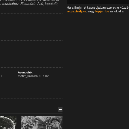
a munkához. Földmérő. Ásó, lapátoló,
Ha a filmhírrel kapcsolatban szeretné közzé
regisztráljon
, vagy
lépjen be
az oldalra.
Azonosító:
T.
mafirt_kronika-107-02