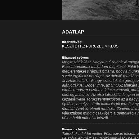
ADATLAP
Inzertszöveg:
KÉSZÍTETTE: PURCZEL MIKLÓS
Elhangzó szöveg:
Megkezdték Jász-Nagykun-Szolnok vármegye 
Pusztabartalinak makadám-útépítését. Földi I
megjelenteket s rámutatott arra, hogy a munk
s vele együtt az országot. Az útépítő munkáso
árvízkárosultaknak, egy százalékát a görög
ajánlották fel. Dögei Imre, az UFOSZ főtitkára
elmúlt rendszer elzárta a falut a várostól, ad
őket egymáshoz. Az első talicskát a főispán é
kezdetét vette Törökszentmiklóson az a nagy 
építése, amely a sűrűn lakott és jól termő tan
műúttal. Amit az elmúlt rendszer 25 éven át 
választáson mindig csak ígért, a demokrácia m
héten belül már el is készül.
Kivonatos leírás:
Talicskák a földút mellet. Földi István főispán 
Felszólal egy férfi az útépítő munkások nevéb