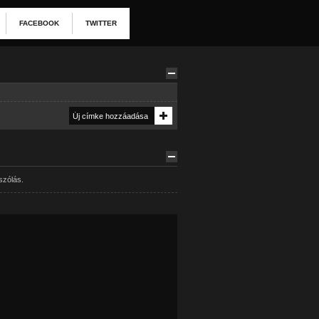
FACEBOOK
TWITTER
szólás.