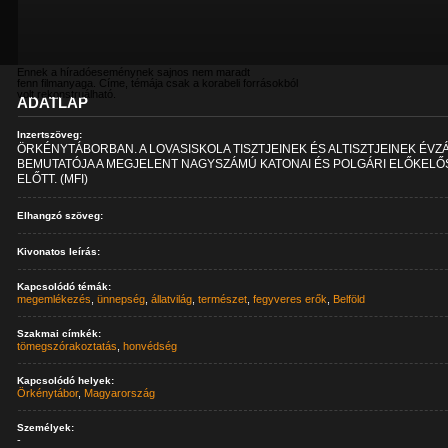
Ennek a híradóeseménynek sajnos nem maradt
fenn filmanyaga. Címe, témája csak a korabeli forrásokból
volt rekonstruálható.
ADATLAP
Inzertszöveg:
ÖRKÉNYTÁBORBAN. A LOVASISKOLA TISZTJEINEK ÉS ALTISZTJEINEK ÉVZ
BEMUTATÓJA A MEGJELENT NAGYSZÁMÚ KATONAI ÉS POLGÁRI ELŐKEL
ELŐTT. (MFI)
Elhangzó szöveg:
Kivonatos leírás:
Kapcsolódó témák:
megemlékezés
,
ünnepség
,
állatvilág
,
természet
,
fegyveres erők
,
Belföld
Szakmai címkék:
tömegszórakoztatás
,
honvédség
Kapcsolódó helyek:
Örkénytábor
,
Magyarország
Személyek:
-