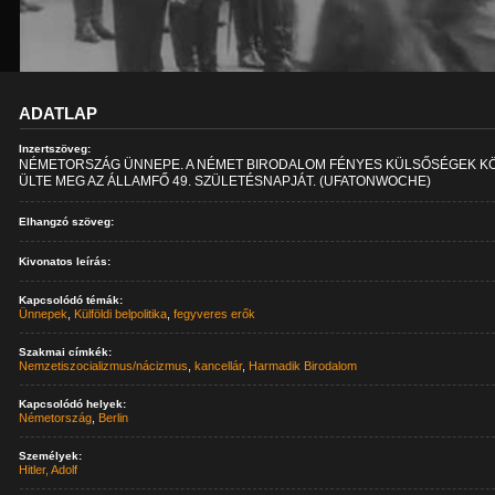
ADATLAP
Inzertszöveg:
NÉMETORSZÁG ÜNNEPE. A NÉMET BIRODALOM FÉNYES KÜLSŐSÉGEK K
ÜLTE MEG AZ ÁLLAMFŐ 49. SZÜLETÉSNAPJÁT. (UFATONWOCHE)
Elhangzó szöveg:
Kivonatos leírás:
Kapcsolódó témák:
Ünnepek
,
Külföldi belpolitika
,
fegyveres erők
Szakmai címkék:
Nemzetiszocializmus/nácizmus
,
kancellár
,
Harmadik Birodalom
Kapcsolódó helyek:
Németország
,
Berlin
Személyek:
Hitler, Adolf