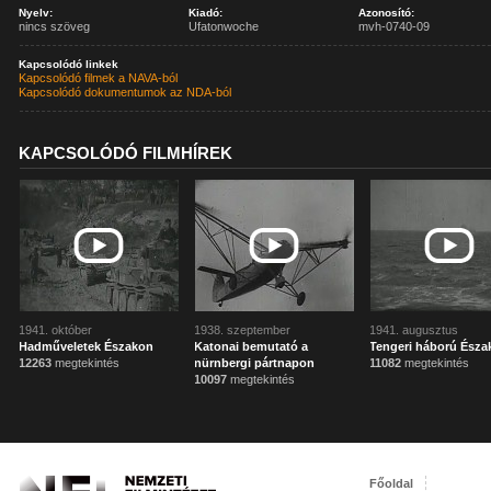
Nyelv:
Kiadó:
Azonosító:
nincs szöveg
Ufatonwoche
mvh-0740-09
Kapcsolódó linkek
Kapcsolódó filmek a NAVA-ból
Kapcsolódó dokumentumok az NDA-ból
KAPCSOLÓDÓ FILMHÍREK
1941. október
1938. szeptember
1941. augusztus
Hadműveletek Északon
Katonai bemutató a
Tengeri háború Ész
12263
megtekintés
nürnbergi pártnapon
11082
megtekintés
10097
megtekintés
Főoldal