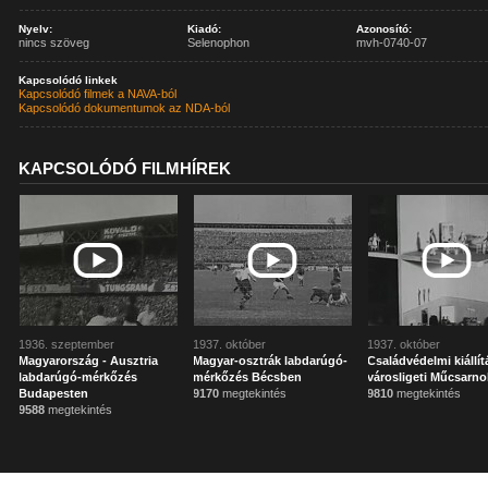
Nyelv:
Kiadó:
Azonosító:
nincs szöveg
Selenophon
mvh-0740-07
Kapcsolódó linkek
Kapcsolódó filmek a NAVA-ból
Kapcsolódó dokumentumok az NDA-ból
KAPCSOLÓDÓ FILMHÍREK
1936. szeptember
1937. október
1937. október
Magyarország - Ausztria
Magyar-osztrák labdarúgó-
Családvédelmi kiállít
labdarúgó-mérkőzés
mérkőzés Bécsben
városligeti Műcsarn
Budapesten
9170
megtekintés
9810
megtekintés
9588
megtekintés