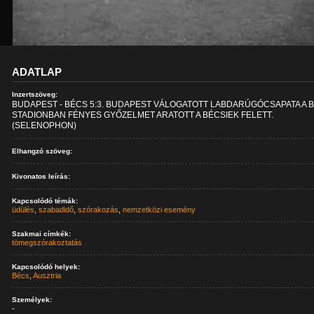
ADATLAP
Inzertszöveg:
BUDAPEST - BÉCS 5:3. BUDAPEST VÁLOGATOTT LABDARÚGÓCSAPATA A 
STADIONBAN FÉNYES GYŐZELMET ARATOTT A BÉCSIEK FELETT.
(SELENOPHON)
Elhangzó szöveg:
Kivonatos leírás:
Kapcsolódó témák:
üdülés
,
szabadidő
,
szórakozás
,
nemzetközi esemény
Szakmai címkék:
tömegszórakoztatás
Kapcsolódó helyek:
Bécs
,
Ausztria
Személyek:
-