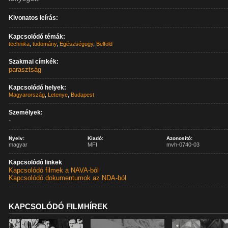
Kivonatos leírás:
Kapcsolódó témák:
technika
,
tudomány
,
Egészségügy
,
Belföld
Szakmai címkék:
parasztság
Kapcsolódó helyek:
Magyarország
,
Letenye
,
Budapest
Személyek:
-
Nyelv:
Kiadó:
Azonosító:
magyar
MFI
mvh-0740-03
Kapcsolódó linkek
Kapcsolódó filmek a NAVA-ból
Kapcsolódó dokumentumok az NDA-ból
KAPCSOLÓDÓ FILMHÍREK