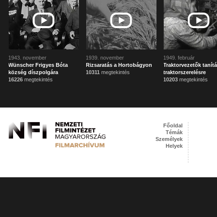
1943. november
1939. november
1949. február
Wünscher Frigyes Bóta
Rizsaratás a Hortobágyon
Traktorvezetők tanít
község díszpolgára
10311
megtekintés
traktorszerelésre
16226
megtekintés
10203
megtekintés
Főoldal
Témák
Személyek
Helyek