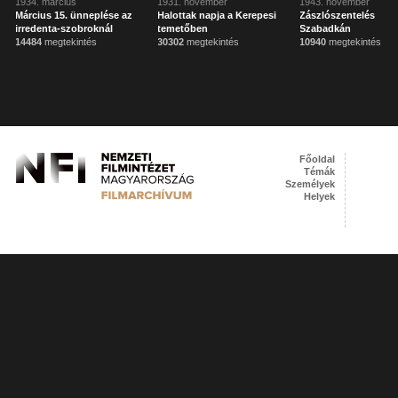
1934. március
1931. november
1943. november
Március 15. ünneplése az
Halottak napja a Kerepesi
Zászlószentelés
irredenta-szobroknál
temetőben
Szabadkán
14484
megtekintés
30302
megtekintés
10940
megtekintés
Főoldal
Témák
Személyek
Helyek