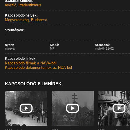
Szakmai címkék:
revízió
,
irredentizmus
Kapcsolódó helyek:
Magyarország
,
Budapest
Személyek:
-
Nyelv:
Kiadó:
Azonosító:
magyar
MFI
mvh-0451-02
Kapcsolódó linkek
Kapcsolódó filmek a NAVA-ból
Kapcsolódó dokumentumok az NDA-ból
KAPCSOLÓDÓ FILMHÍREK