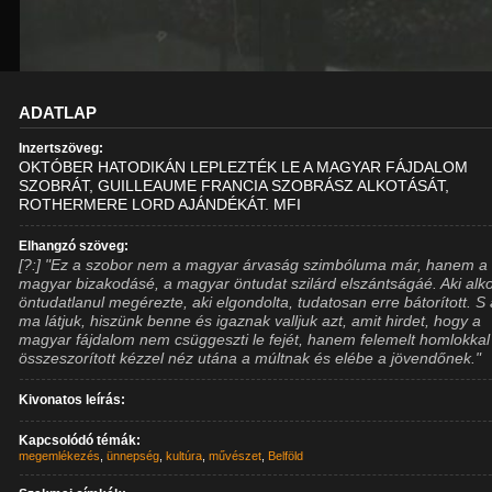
ADATLAP
Inzertszöveg:
OKTÓBER HATODIKÁN LEPLEZTÉK LE A MAGYAR FÁJDALOM
SZOBRÁT, GUILLEAUME FRANCIA SZOBRÁSZ ALKOTÁSÁT,
ROTHERMERE LORD AJÁNDÉKÁT. MFI
Elhangzó szöveg:
[?:] "Ez a szobor nem a magyar árvaság szimbóluma már, hanem a
magyar bizakodásé, a magyar öntudat szilárd elszántságáé. Aki alko
öntudatlanul megérezte, aki elgondolta, tudatosan erre bátorított. S 
ma látjuk, hiszünk benne és igaznak valljuk azt, amit hirdet, hogy a
magyar fájdalom nem csüggeszti le fejét, hanem felemelt homlokkal
összeszorított kézzel néz utána a múltnak és elébe a jövendőnek."
Kivonatos leírás:
Kapcsolódó témák:
megemlékezés
,
ünnepség
,
kultúra
,
művészet
,
Belföld