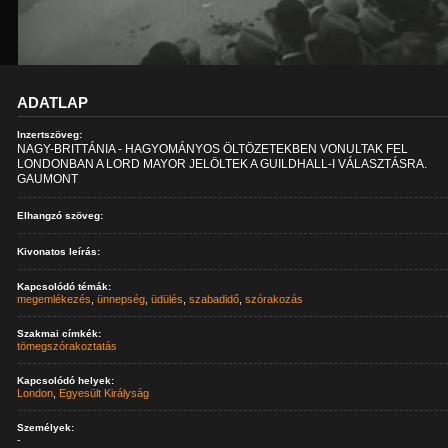
ADATLAP
Inzertszöveg:
NAGY-BRITTÁNIA - HAGYOMÁNYOS ÖLTÖZETEKBEN VONULTAK FEL
LONDONBAN A LORD MAYOR JELÖLTEK A GUILDHALL-I VÁLASZTÁSRA.
GAUMONT
Elhangzó szöveg:
Kivonatos leírás:
Kapcsolódó témák:
megemlékezés
,
ünnepség
,
üdülés
,
szabadidő
,
szórakozás
Szakmai címkék:
tömegszórakoztatás
Kapcsolódó helyek:
London
,
Egyesült Királyság
Személyek:
-