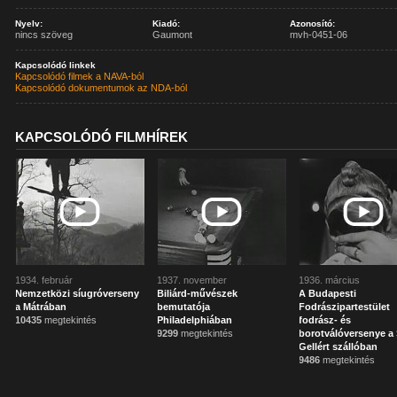
Nyelv:
Kiadó:
Azonosító:
nincs szöveg
Gaumont
mvh-0451-06
Kapcsolódó linkek
Kapcsolódó filmek a NAVA-ból
Kapcsolódó dokumentumok az NDA-ból
KAPCSOLÓDÓ FILMHÍREK
1934. február
1937. november
1936. március
Nemzetközi síugróverseny
Biliárd-művészek
A Budapesti
a Mátrában
bemutatója
Fodrászipartestület
10435
megtekintés
Philadelphiában
fodrász- és
9299
megtekintés
borotválóversenye a
Gellért szállóban
9486
megtekintés