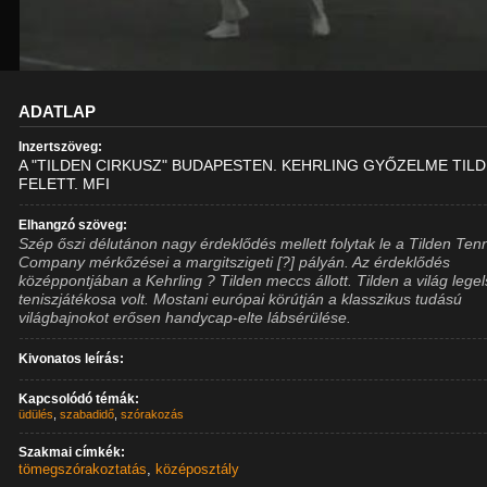
ADATLAP
Inzertszöveg:
A "TILDEN CIRKUSZ" BUDAPESTEN. KEHRLING GYŐZELME TIL
FELETT. MFI
Elhangzó szöveg:
Szép őszi délutánon nagy érdeklődés mellett folytak le a Tilden Ten
Company mérkőzései a margitszigeti [?] pályán. Az érdeklődés
középpontjában a Kehrling ? Tilden meccs állott. Tilden a világ lege
teniszjátékosa volt. Mostani európai körútján a klasszikus tudású
világbajnokot erősen handycap-elte lábsérülése.
Kivonatos leírás:
Kapcsolódó témák:
üdülés
,
szabadidő
,
szórakozás
Szakmai címkék:
tömegszórakoztatás
,
középosztály