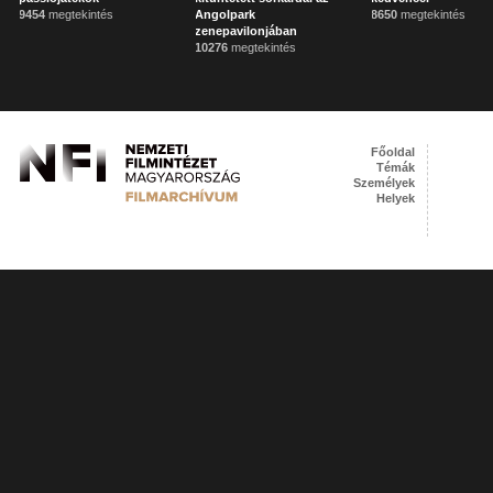
9454
megtekintés
Angolpark
8650
megtekintés
zenepavilonjában
10276
megtekintés
Főoldal
Témák
Személyek
Helyek