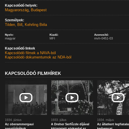
Kapcsolódó helyek:
Magyarország
,
Budapest
Személyek:
Tilden, Bill
,
Kehrling Béla
Nyelv:
Kiadó:
Azonosító:
magyar
MFI
mvh-0451-03
Kapcsolódó linkek
Kapcsolódó filmek a NAVA-ból
Kapcsolódó dokumentumok az NDA-ból
KAPCSOLÓDÓ FILMHÍREK
1934. június
1933. július
1934. május
Az oberammergaui
A Dreher Serfőzde díjával
Az állatkert legfiatal
passiójátékok
kitüntetett sörkardal az
kedvencei