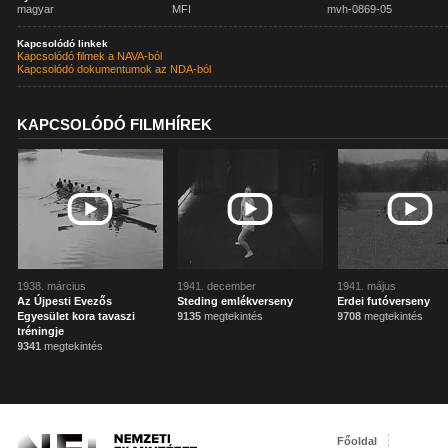
magyar
MFI
mvh-0869-05
Kapcsolódó linkek
Kapcsolódó filmek a NAVA-ból
Kapcsolódó dokumentumok az NDA-ból
KAPCSOLÓDÓ FILMHÍREK
1938. március
1941. december
1941. május
Az Újpesti Evezős
Steding emlékverseny
Erdei futóverseny
Egyesület kora tavaszi
9135
megtekintés
9708
megtekintés
tréningje
9341
megtekintés
Főoldal